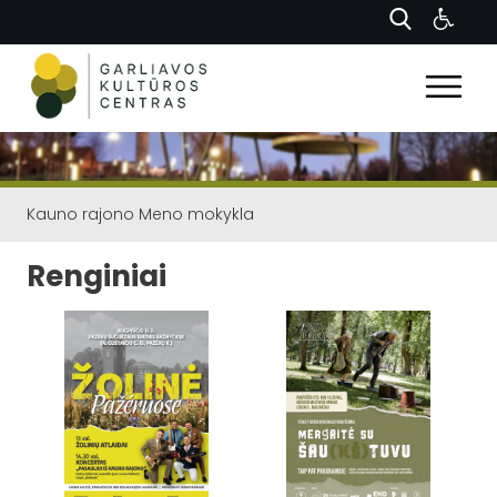
Kauno rajono Meno mokykla
Renginiai