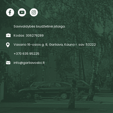
Savivaldybės biudžetinė įstaiga.
Kodas: 306279289
Vasario 16-osios g. 8, Garliava, Kauno r. sav. 53222
+370 635 95225
info@garliavoskc.lt