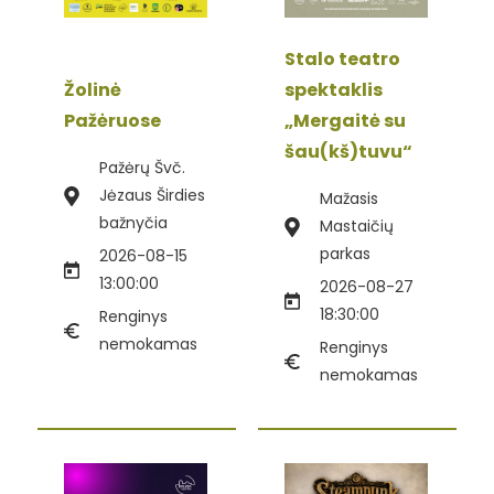
Stalo teatro
Žolinė
spektaklis
Pažėruose
„Mergaitė su
šau(kš)tuvu“
Pažėrų Švč.
Jėzaus Širdies
Mažasis
bažnyčia
Mastaičių
parkas
2026-08-15
13:00:00
2026-08-27
18:30:00
Renginys
nemokamas
Renginys
nemokamas