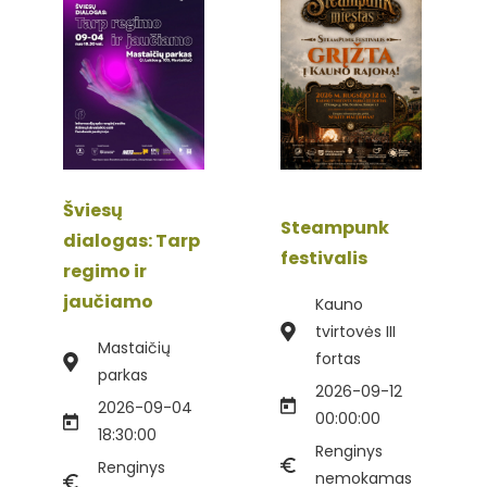
Šviesų
Steampunk
dialogas: Tarp
festivalis
regimo ir
jaučiamo
Kauno
tvirtovės III
Mastaičių
fortas
parkas
2026-09-12
2026-09-04
00:00:00
18:30:00
Renginys
Renginys
nemokamas