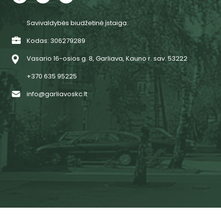
Savivaldybės biudžetinė įstaiga.
Kodas: 306279289
Vasario 16-osios g. 8, Garliava, Kauno r. sav. 53222
+370 635 95225
info@garliavoskc.lt