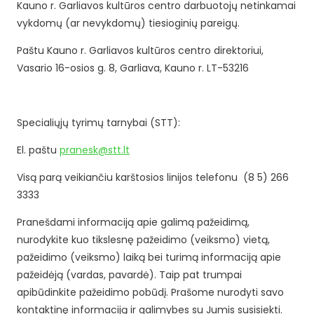
Kauno r. Garliavos kultūros centro darbuotojų netinkamai
vykdomų (ar nevykdomų) tiesioginių pareigų.
Paštu Kauno r. Garliavos kultūros centro direktoriui,
Vasario 16-osios g. 8, Garliava, Kauno r. LT-53216
Specialiųjų tyrimų tarnybai (STT):
El. paštu
pranesk@stt.lt
Visą parą veikiančiu karštosios linijos telefonu (8 5) 266
3333
Pranešdami informaciją apie galimą pažeidimą,
nurodykite kuo tikslesnę pažeidimo (veiksmo) vietą,
pažeidimo (veiksmo) laiką bei turimą informaciją apie
pažeidėją (vardas, pavardė). Taip pat trumpai
apibūdinkite pažeidimo pobūdį. Prašome nurodyti savo
kontaktinę informaciją ir galimybes su Jumis susisiekti.