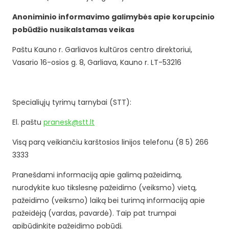
Anoniminio informavimo galimybės apie korupcinio
pobūdžio nusikalstamas veikas
Paštu Kauno r. Garliavos kultūros centro direktoriui,
Vasario 16-osios g. 8, Garliava, Kauno r. LT-53216
Specialiųjų tyrimų tarnybai (STT):
El. paštu
pranesk@stt.lt
Visą parą veikiančiu karštosios linijos telefonu (8 5) 266
3333
Pranešdami informaciją apie galimą pažeidimą,
nurodykite kuo tikslesnę pažeidimo (veiksmo) vietą,
pažeidimo (veiksmo) laiką bei turimą informaciją apie
pažeidėją (vardas, pavardė). Taip pat trumpai
apibūdinkite pažeidimo pobūdį.