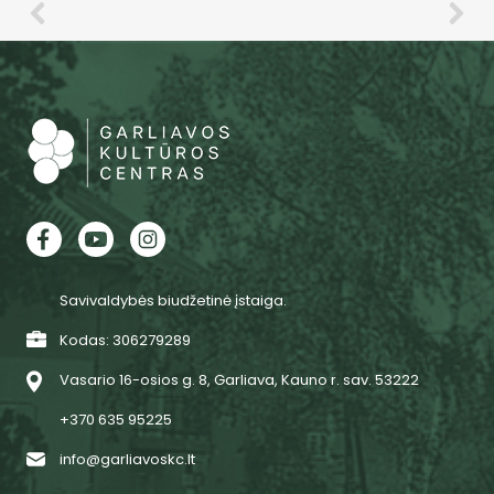
Savivaldybės biudžetinė įstaiga.
Kodas: 306279289
Vasario 16-osios g. 8, Garliava, Kauno r. sav. 53222
+370 635 95225
info@garliavoskc.lt