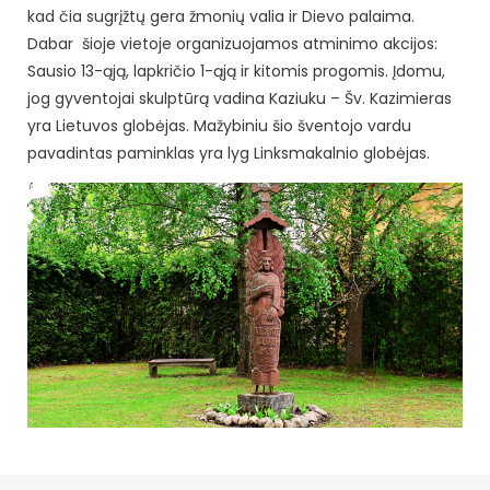
kad čia sugrįžtų gera žmonių valia ir Dievo palaima.
Dabar šioje vietoje organizuojamos atminimo akcijos:
Sausio 13-ąją, lapkričio 1-ąją ir kitomis progomis. Įdomu,
jog gyventojai skulptūrą vadina Kaziuku – Šv. Kazimieras
yra Lietuvos globėjas. Mažybiniu šio šventojo vardu
pavadintas paminklas yra lyg Linksmakalnio globėjas.