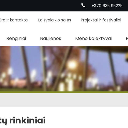
+370 635 95225
ūra ir kontaktai
Laisvalaikio salės
Projektai ir festivaliai
Renginiai
Naujienos
Meno kolektyvai
 rinkiniai