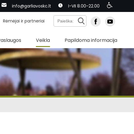
info@garliavoskc.lt
I-VII 8.00-22.00
Rėmėjai ir partneriai
Paslaugos
Veikla
Papildoma informacija