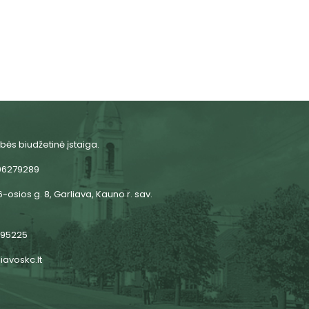
bės biudžetinė įstaiga.
06279289
-osios g. 8, Garliava, Kauno r. sav.
 95225
iavoskc.lt