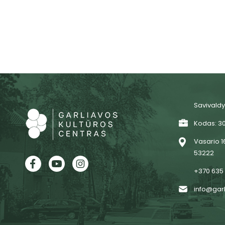
3. metinių biudžeto vykdymo ataskaitų rinkinys:
3.1. išlaidų sąmatos vykdymo ataskaita;
3.2. biudžeto vykdymo ataskaitų aiškinamasis raštas.
Savivaldy
Kodas: 3
Vasario 16
53222
+370 635
info@garl