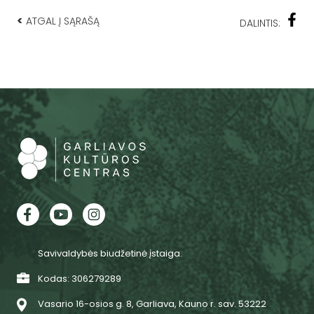
<
ATGAL Į SĄRAŠĄ
DALINTIS:
Savivaldybės biudžetinė įstaiga.
Kodas: 306279289
Vasario 16-osios g. 8, Garliava, Kauno r. sav. 53222