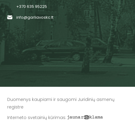
+370 635 95225
info@garliavoskc.lt
Duomenys kaupiami ir saugomi Juridinių asmenų
registre
Interneto svetainių kūrimas
: