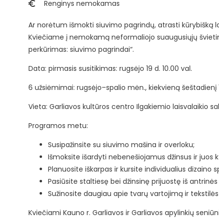
Renginys nemokamas
Ar norėtum išmokti siuvimo pagrindų, atrasti kūrybišką lais
Kviečiame į nemokamą neformaliojo suaugusiųjų švietim
perkūrimas: siuvimo pagrindai“.
Data: pirmasis susitikimas: rugsėjo 19 d. 10.00 val.
6 užsiėmimai: rugsėjo–spalio mėn., kiekvieną šeštadienį 
Vieta: Garliavos kultūros centro Ilgakiemio laisvalaikio salė
Programos metu:
Susipažinsite su siuvimo mašina ir overloku;
Išmoksite išardyti nebenešiojamus džinsus ir juos kūr
Planuosite iškarpas ir kursite individualius dizaino
Pasiūsite staltiesę bei džinsinę prijuostę iš antrinės 
Sužinosite daugiau apie tvarų vartojimą ir tekstilė
Kviečiami Kauno r. Garliavos ir Garliavos apylinkių seniū