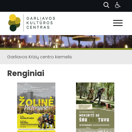
Garliavos Krizių centro kiemelis
Renginiai