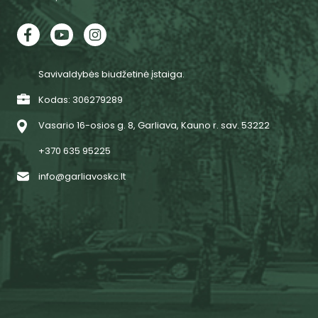
Savivaldybės biudžetinė įstaiga.
Kodas: 306279289
Vasario 16-osios g. 8, Garliava, Kauno r. sav. 53222
+370 635 95225
info@garliavoskc.lt