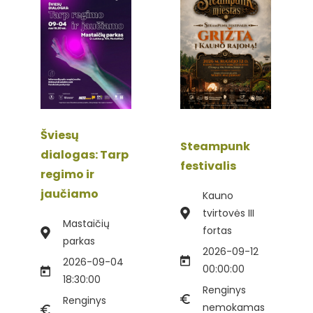
Šviesų
Steampunk
dialogas: Tarp
festivalis
regimo ir
jaučiamo
Kauno
tvirtovės III
Mastaičių
fortas
parkas
2026-09-12
2026-09-04
00:00:00
18:30:00
Renginys
Renginys
nemokamas