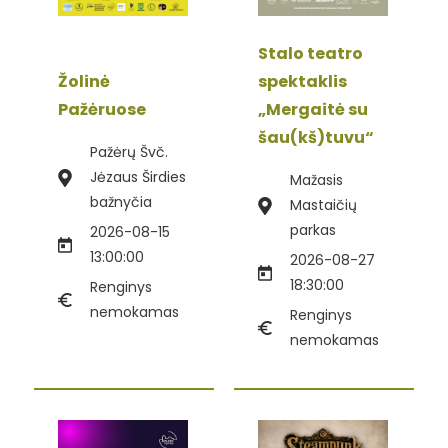
Stalo teatro
Žolinė
spektaklis
Pažėruose
„Mergaitė su
šau(kš)tuvu“
Pažėrų Švč.
Jėzaus Širdies
Mažasis
bažnyčia
Mastaičių
parkas
2026-08-15
13:00:00
2026-08-27
18:30:00
Renginys
nemokamas
Renginys
nemokamas