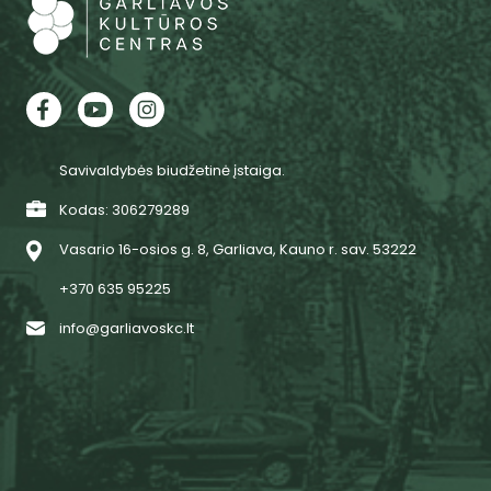
Savivaldybės biudžetinė įstaiga.
Kodas: 306279289
Vasario 16-osios g. 8, Garliava, Kauno r. sav. 53222
+370 635 95225
info@garliavoskc.lt