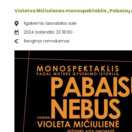
Violetos Mičiulienės monospektaklis „Pabaisų
Ilgakiemio laisvalaikio salė
2024 balandžio 23 18:00
–
Renginys nemokamas