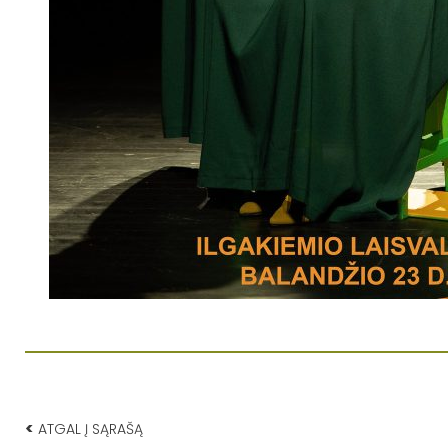
<
ATGAL Į SĄRAŠĄ