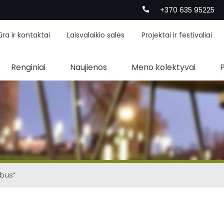
+370 635 95225
ūra ir kontaktai
Laisvalaikio salės
Projektai ir festivaliai
Renginiai
Naujienos
Meno kolektyvai
ebus“