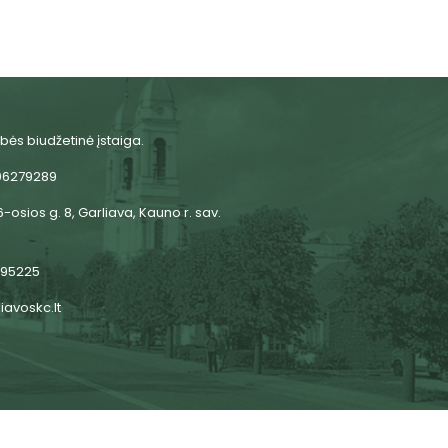
bės biudžetinė įstaiga.
06279289
-osios g. 8, Garliava, Kauno r. sav.
 95225
iavoskc.lt