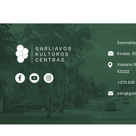
Savivaldy
Kodas: 3
Vasario 16
53222
+370 635
info@garl