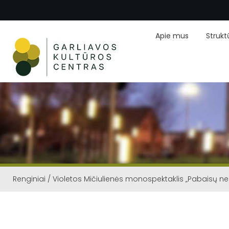
Apie mus
Strukt
Renginiai
/
Violetos Mičiulienės monospektaklis „Pabaisų n