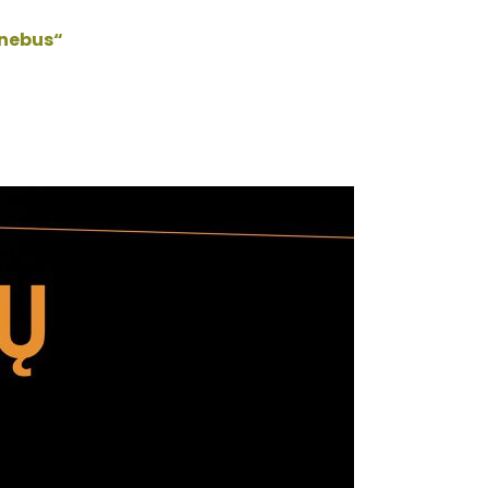
 nebus“