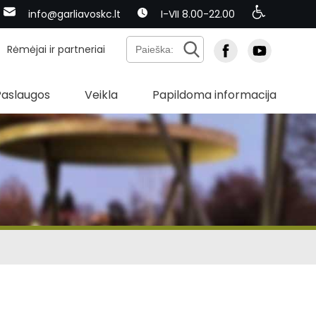
info@garliavoskc.lt
I-VII 8.00-22.00
Rėmėjai ir partneriai
Paslaugos
Veikla
Papildoma informacija