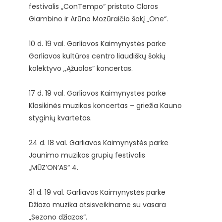
festivalis „ConTempo“ pristato Claros
Giambino ir Arūno Mozūraičio šokį „One“.
10 d. 19 val. Garliavos Kaimynystės parke
Garliavos kultūros centro liaudiškų šokių
kolektyvo ,,Ąžuolas” koncertas.
17 d. 19 val. Garliavos Kaimynystės parke
Klasikinės muzikos koncertas – griežia Kauno
styginių kvartetas.
24 d. 18 val. Garliavos Kaimynystės parke
Jaunimo muzikos grupių festivalis
„MŪZ’ON’AS“ 4.
31 d. 19 val. Garliavos Kaimynystės parke
Džiazo muzika atsisveikiname su vasara
„Sezono džiazas“.