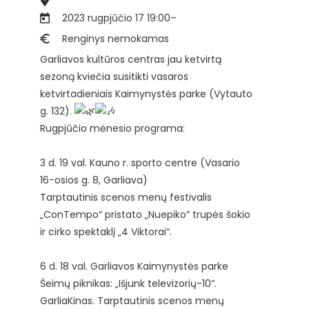
2023 rugpjūčio 17 19:00
–
Renginys nemokamas
Garliavos kultūros centras jau ketvirtą
sezoną kviečia susitikti vasaros
ketvirtadieniais Kaimynystės parke (Vytauto
g. 132).
Rugpjūčio mėnesio programa:
3 d. 19 val. Kauno r. sporto centre (Vasario
16-osios g. 8, Garliava)
Tarptautinis scenos menų festivalis
„ConTempo“ pristato „Nuepiko“ trupės šokio
ir cirko spektaklį „4 Viktorai“.
6 d. 18 val. Garliavos Kaimynystės parke
Šeimų piknikas: „Išjunk televizorių-10“.
GarliaKinas. Tarptautinis scenos menų