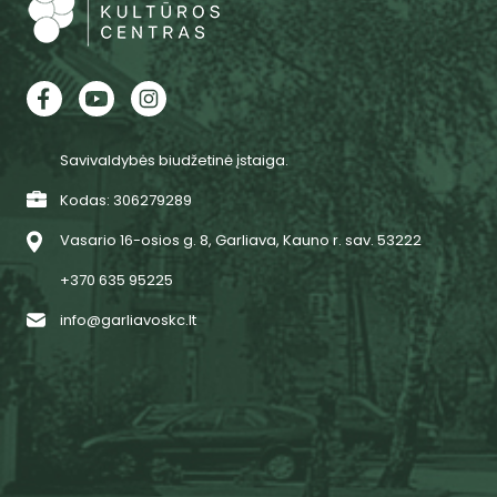
Savivaldybės biudžetinė įstaiga.
Kodas: 306279289
Vasario 16-osios g. 8, Garliava, Kauno r. sav. 53222
+370 635 95225
info@garliavoskc.lt