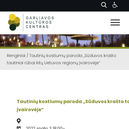
Renginiai
/
Tautinių kostiumų paroda „Sūduvos krašto
tautiniai rūbai kitų Lietuvos regionų įvairovėje“
Tautinių kostiumų paroda „Sūduvos krašto tau
įvairovėje“
2022 spalio 3 18:00
–