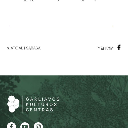
<
ATGAL Į SĄRAŠĄ
DALINTIS: