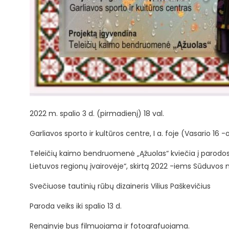
2022 m. spalio 3 d. (pirmadienį) 18 val.
Garliavos sporto ir kultūros centre, I a. foje (Vasario 16 -o
Teleičių kaimo bendruomenė „Ąžuolas“ kviečia į parodos 
Lietuvos regionų įvairovėje“, skirtą 2022 -iems Sūduvo
Svečiuose tautinių rūbų dizaineris Vilius Paškevičius
Paroda veiks iki spalio 13 d.
Renginyje bus filmuojama ir fotografuojama.