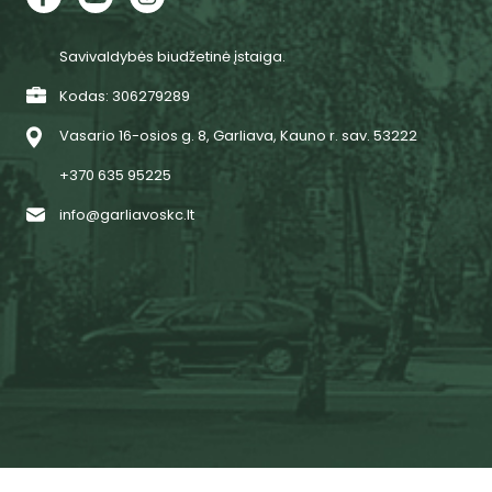
Savivaldybės biudžetinė įstaiga.
Kodas: 306279289
Vasario 16-osios g. 8, Garliava, Kauno r. sav. 53222
+370 635 95225
info@garliavoskc.lt