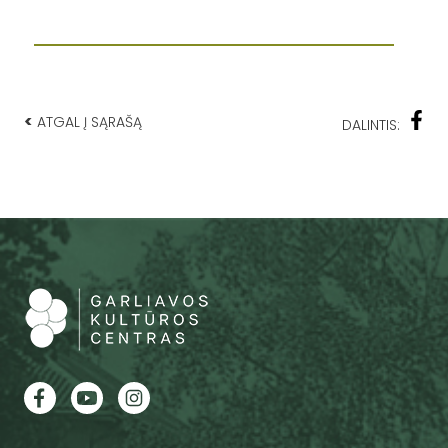
<
ATGAL Į SĄRAŠĄ
DALINTIS: