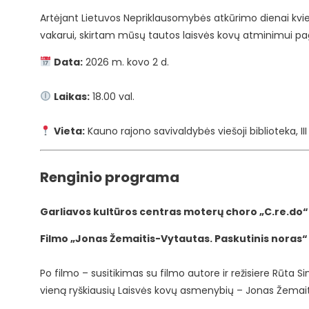
Artėjant Lietuvos Nepriklausomybės atkūrimo dienai kvi
vakarui, skirtam mūsų tautos laisvės kovų atminimui pag
Data:
2026 m. kovo 2 d.
Laikas:
18.00 val.
Vieta:
Kauno rajono savivaldybės viešoji biblioteka
, I
Renginio programa
Garliavos kultūros centras
moterų choro „C.re.do“
Filmo „
Jonas Žemaitis-Vytautas. Paskutinis noras
“
Po filmo – susitikimas su filmo autore ir režisiere
Rūta Si
vieną ryškiausių Laisvės kovų asmenybių –
Jonas Žemait