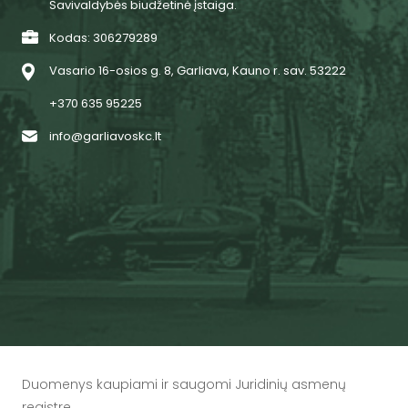
Savivaldybės biudžetinė įstaiga.
Kodas: 306279289
Vasario 16-osios g. 8, Garliava, Kauno r. sav. 53222
+370 635 95225
info@garliavoskc.lt
Duomenys kaupiami ir saugomi Juridinių asmenų
registre