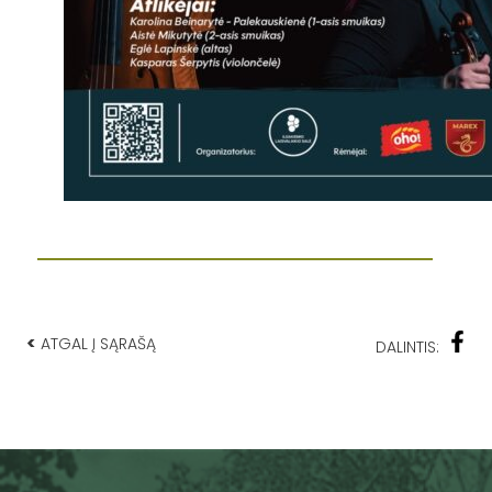
<
ATGAL Į SĄRAŠĄ
DALINTIS: