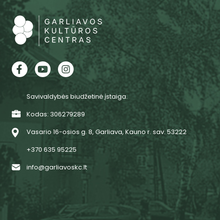
Savivaldybės biudžetinė įstaiga.
Kodas: 306279289
Vasario 16-osios g. 8, Garliava, Kauno r. sav. 53222
+370 635 95225
info@garliavoskc.lt