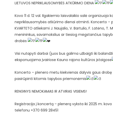
LIETUVOS NEPRIKLAUSOMYBĖS ATKŪRIMO DIENA
Kovo 11 d. 12 val. Ilgakiemio laisvalaikio salė organizuoja 
nepriklausomybės atkūrimo dienai atminti. Koncerto 
KVARTETO atliekami J. Naujalio, V. Bartulio, F. Latėno, T. 
menininkus, savamokslius ar tiesiog mėgstančius tapybą
drobės
Visi nutapyti darbai (juos bus galima užbaigti iki balandž
eksponuojama įvairiose Kauno rajono kultūros įstaigose
Koncerto – plenero metu kiekvienas dalyvis gaus drobę 
pasirūpinti kitomis tapybos priemonėmis
RENGINYS NEMOKAMAS IR ATVIRAS VISIEMS!
Registracija į koncertą – plenerą vyksta iki 2025 m. kovo 5
telefonu +370 699 28451