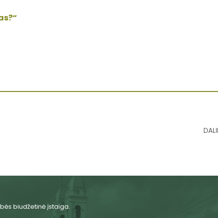
gas?“
DALI
bės biudžetinė įstaiga.