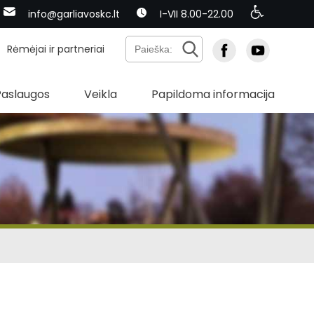
info@garliavoskc.lt
I-VII 8.00-22.00
Rėmėjai ir partneriai
Paslaugos
Veikla
Papildoma informacija