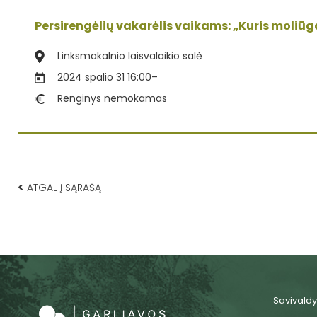
Persirengėlių vakarėlis vaikams: „Kuris moliū
Linksmakalnio laisvalaikio salė
2024 spalio 31 16:00
–
Renginys nemokamas
<
ATGAL Į SĄRAŠĄ
Savivaldy