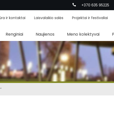
+370 635 95225
ūra ir kontaktai
Laisvalaikio salės
Projektai ir festivaliai
Renginiai
Naujienos
Meno kolektyvai
“