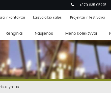
+370 635 95225
ūra ir kontaktai
Laisvalaikio salės
Projektai ir festivaliai
Renginiai
Naujienos
Meno kolektyvai
pristatymas