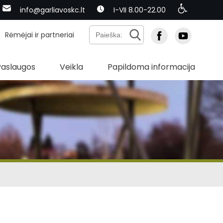
info@garliavoskc.lt
I-VII 8.00-22.00
Rėmėjai ir partneriai
Paslaugos
Veikla
Papildoma informacija