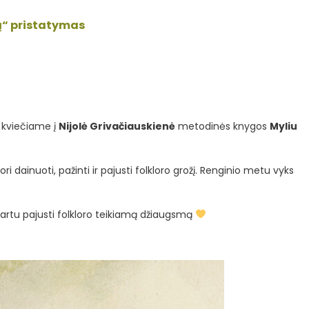
rą“ pristatymas
kviečiame į
Nijolė Grivačiauskienė
metodinės knygos
Myliu
ri dainuoti, pažinti ir pajusti folkloro grožį. Renginio metu vyks
r kartu pajusti folkloro teikiamą džiaugsmą