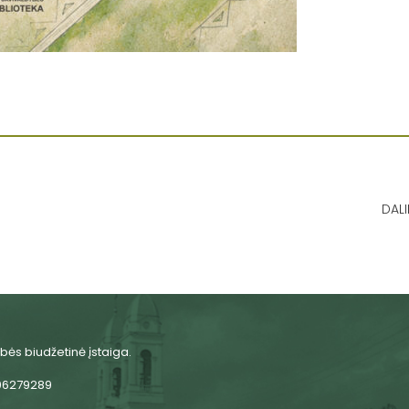
DALI
bės biudžetinė įstaiga.
06279289