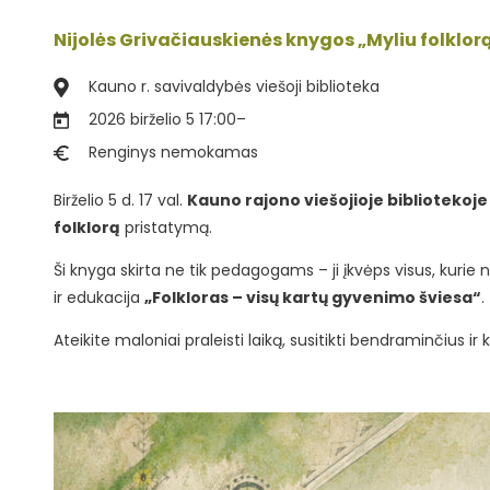
Nijolės Grivačiauskienės knygos „Myliu folklo
Kauno r. savivaldybės viešoji biblioteka
2026 birželio 5 17:00
–
Renginys nemokamas
Birželio 5 d. 17 val.
Kauno rajono viešojioje bibliotekoje
folklorą
pristatymą.
Ši knyga skirta ne tik pedagogams – ji įkvėps visus, kurie no
ir edukacija
„Folkloras – visų kartų gyvenimo šviesa“
.
Ateikite maloniai praleisti laiką, susitikti bendraminčius i