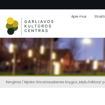
Apie mus
Strukt
Renginiai
/
Nijolės Grivačiauskienės knygos „Myliu folklorą“ 