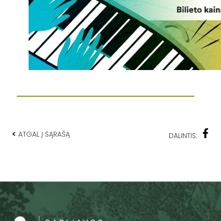
<
ATGAL Į SĄRAŠĄ
DALINTIS: