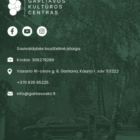
Savivaldybės biudžetinė įstaiga.
Kodas: 306279289
Vasario 16-osios g. 8, Garliava, Kauno r. sav. 53222
+370 635 95225
info@garliavoskc.lt