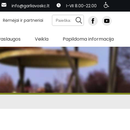
info@garliavoskc.lt
I-VII 8.00-22.00
Rėmėjai ir partneriai
Paslaugos
Veikla
Papildoma informacija