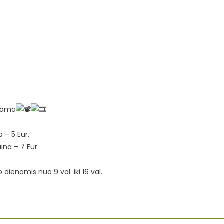
odoma
a – 5 Eur.
aina – 7 Eur.
o dienomis nuo 9 val. iki 16 val.