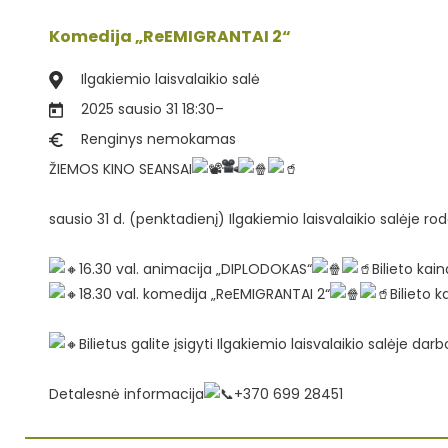
Komedija „ReEMIGRANTAI 2“
Ilgakiemio laisvalaikio salė
2025 sausio 31 18:30
–
Renginys nemokamas
ŽIEMOS KINO SEANSAI
sausio 31 d. (penktadienį) Ilgakiemio laisvalaikio salėje r
16.30 val. animacija „DIPLODOKAS“
Bilieto kain
18.30 val. komedija „ReEMIGRANTAI 2“
Bilieto k
Bilietus galite įsigyti Ilgakiemio laisvalaikio salėje darb
Detalesnė informacija
+370 699 28451