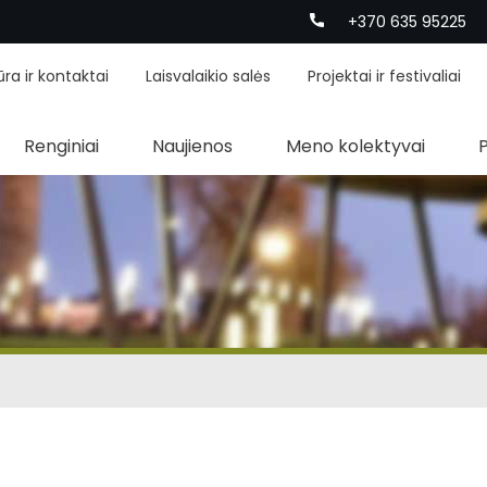
+370 635 95225
ūra ir kontaktai
Laisvalaikio salės
Projektai ir festivaliai
Renginiai
Naujienos
Meno kolektyvai