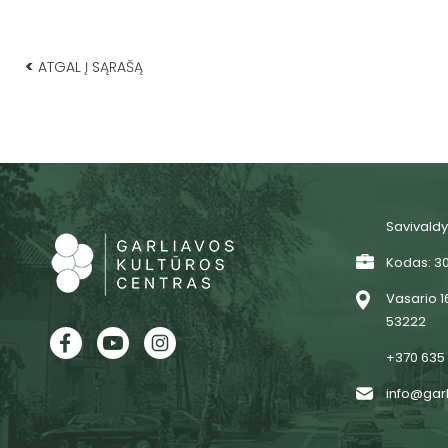
<
ATGAL Į SĄRAŠĄ
Savivaldy
Kodas: 3
Vasario 16
53222
+370 635
info@garl