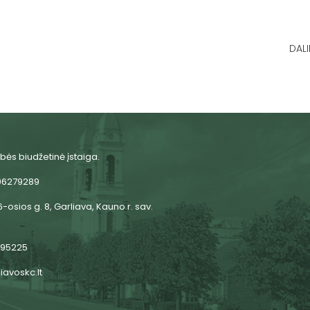
DALI
bės biudžetinė įstaiga.
06279289
-osios g. 8, Garliava, Kauno r. sav.
 95225
iavoskc.lt