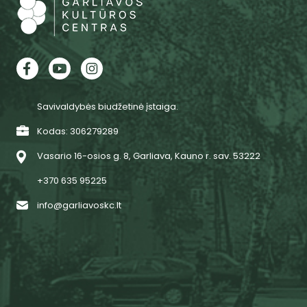
Savivaldybės biudžetinė įstaiga.
Kodas: 306279289
Vasario 16-osios g. 8, Garliava, Kauno r. sav. 53222
+370 635 95225
info@garliavoskc.lt