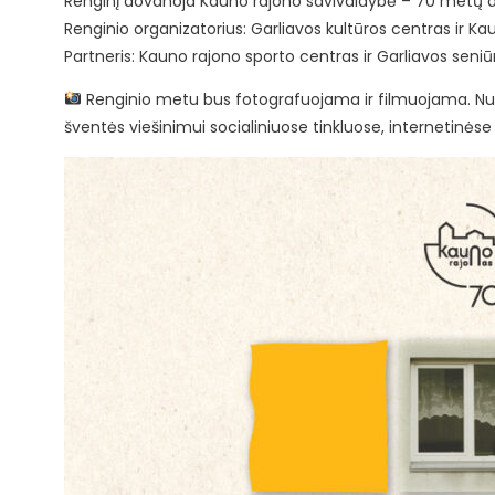
Renginį dovanoja Kauno rajono savivaldybė – 70 metų a
Renginio organizatorius: Garliavos kultūros centras ir 
Partneris: Kauno rajono sporto centras ir Garliavos seniū
Renginio metu bus fotografuojama ir filmuojama. Nuot
šventės viešinimui socialiniuose tinkluose, internetinėse 