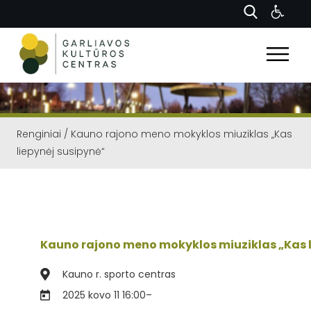
Renginiai
/
Kauno rajono meno mokyklos miuziklas „Kas
liepynėj susipynė“
Kauno rajono meno mokyklos miuziklas „Kas l
Kauno r. sporto centras
2025 kovo 11 16:00
–