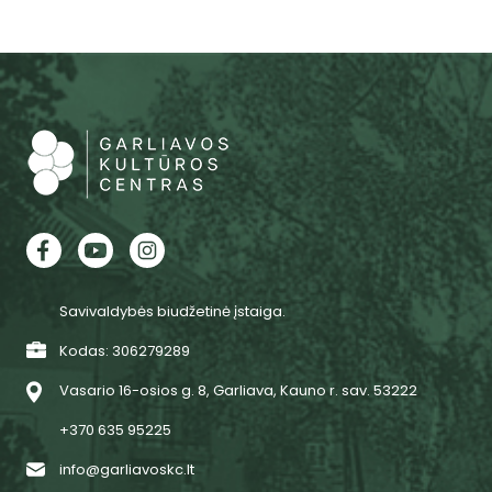
Savivaldybės biudžetinė įstaiga.
Kodas: 306279289
Vasario 16-osios g. 8, Garliava, Kauno r. sav. 53222
+370 635 95225
info@garliavoskc.lt