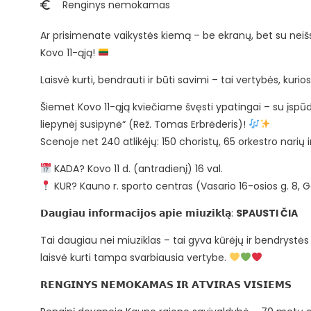
Renginys nemokamas
Ar prisimenate vaikystės kiemą – be ekranų, bet su nei
Kovo 11-ąją!
Laisvė kurti, bendrauti ir būti savimi – tai vertybės, kurio
Šiemet Kovo 11-ąją kviečiame švęsti ypatingai – su įsp
liepynėj susipynė“ (Rež. Tomas Erbrėderis)!
Scenoje net 240 atlikėjų: 150 choristų, 65 orkestro narių i
KADA? Kovo 11 d. (antradienį) 16 val.
KUR? Kauno r. sporto centras (Vasario 16-osios g. 8, G
𝗗𝗮𝘂𝗴𝗶𝗮𝘂 𝗶𝗻𝗳𝗼𝗿𝗺𝗮𝗰𝗶𝗷𝗼𝘀 𝗮𝗽𝗶𝗲 𝗺𝗶𝘂𝘇𝗶𝗸𝗹𝗮̨:
SPAUSTI ČIA
Tai daugiau nei miuziklas – tai gyva kūrėjų ir bendrystės
laisvė kurti tampa svarbiausia vertybe.
𝗥𝗘𝗡𝗚𝗜𝗡𝗬𝗦 𝗡𝗘𝗠𝗢𝗞𝗔𝗠𝗔𝗦 𝗜𝗥 𝗔𝗧𝗩𝗜𝗥𝗔𝗦 𝗩𝗜𝗦𝗜𝗘𝗠𝗦