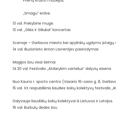
Prienų krašto muziejus;
„Smagu“ erdvė.
13 val. Prekybinė mugė.
13 val. „Gilės ir Giliukai“ koncertas
Scenoje – Garliavos miesto bei apylinkių ugdymo įstaigų v
14 val. Iliuzionisto Anton Lavrentjev pasirodymas
Magijos šou visai šeimai.
14.30 val. Festivalio „Atdarykim vartelius“ dalyvių eisena
Nuo Kauno r. sporto centro (Vasario 16-osios g. 8, Garliav
15 val. XX respublikinis liaudies šokių kolektyvų festivalis „
Dalyvauja liaudiškų šokių kolektyvai iš Lietuvos ir Latvijos.
16 val. Burbulų dėdės šou