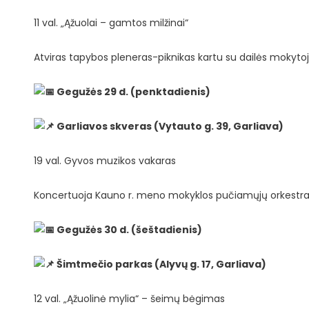
11 val. „Ąžuolai – gamtos milžinai“
Atviras tapybos pleneras-piknikas kartu su dailės mokyto
Gegužės 29 d. (penktadienis)
Garliavos skveras (Vytauto g. 39, Garliava)
19 val. Gyvos muzikos vakaras
Koncertuoja Kauno r. meno mokyklos pučiamųjų orkestra
Gegužės 30 d. (šeštadienis)
Šimtmečio parkas (Alyvų g. 17, Garliava)
12 val. „Ąžuolinė mylia“ – šeimų bėgimas