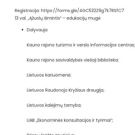
Registracija:
https://forms.gle/4GC532Z9g7k7RSfC7
13 val. „Ąžuolų išmintis“ – edukacijų mugė
Dalyvauja:
Kauno rajono turizmo ir verslo informacijos centras;
Kauno rajono savivaldybės viešoji biblioteka;
Lietuvos kariuomenė;
Lietuvos Raudonojo Kryžiaus draugija;
Lietuvos kalėjimų tarnyba;
UAB „Ekonominės konsultacijos ir tyrimai“;