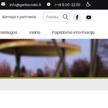
info@garliavoskc.lt
I-VII 8.00-22.00
Rėmėjai ir partneriai
Paslaugos
Veikla
Papildoma informacija