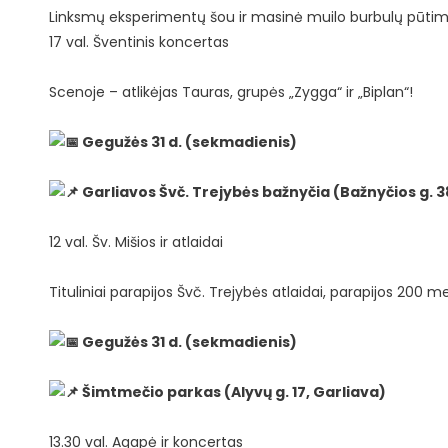
Linksmų eksperimentų šou ir masinė muilo burbulų pūtimo
17 val. Šventinis koncertas
Scenoje – atlikėjas Tauras, grupės „Zygga“ ir „Biplan“!
Gegužės 31 d. (sekmadienis)
Garliavos Švč. Trejybės bažnyčia (Bažnyčios g. 3
12 val. Šv. Mišios ir atlaidai
Tituliniai parapijos Švč. Trejybės atlaidai, parapijos 200 m
Gegužės 31 d. (sekmadienis)
Šimtmečio parkas (Alyvų g. 17, Garliava)
13.30 val. Agapė ir koncertas