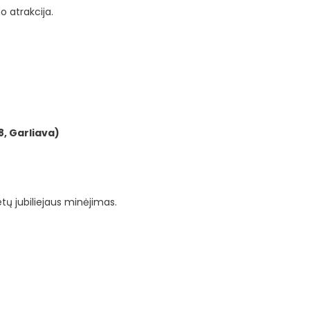
 atrakcija.
8, Garliava)
etų jubiliejaus minėjimas.