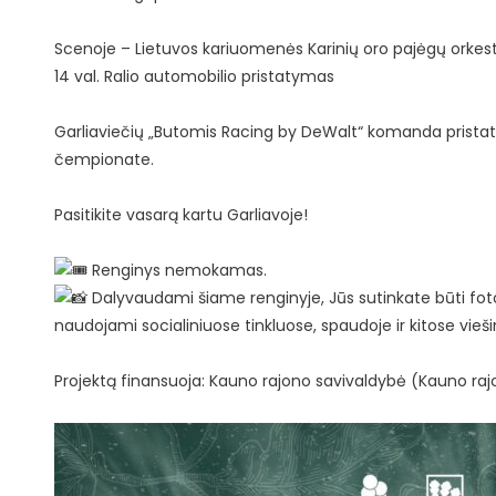
Scenoje – Lietuvos kariuomenės Karinių oro pajėgų orkes
14 val. Ralio automobilio pristatymas
Garliaviečių „Butomis Racing by DeWalt“ komanda pristatys
čempionate.
Pasitikite vasarą kartu Garliavoje!
Renginys nemokamas.
Dalyvaudami šiame renginyje, Jūs sutinkate būti fotog
naudojami socialiniuose tinkluose, spaudoje ir kitose vie
Projektą finansuoja: Kauno rajono savivaldybė (Kauno rajon