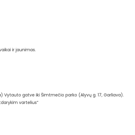
aikai ir jaunimas.
a) Vytauto gatve iki Šimtmečio parko (Alyvų g. 17, Garliava).
Atdarykim vartelius“