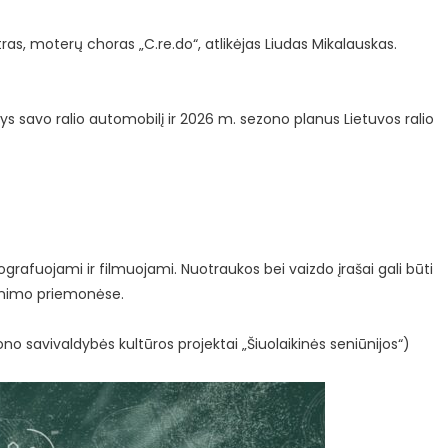
tras, moterų choras „
C.re.do
“, atlikėjas Liudas Mikalauskas.
 savo ralio automobilį ir 2026 m. sezono planus Lietuvos ralio
rafuojami ir filmuojami. Nuotraukos bei vaizdo įrašai gali būti
šinimo priemonėse.
o savivaldybės kultūros projektai „Šiuolaikinės seniūnijos“)