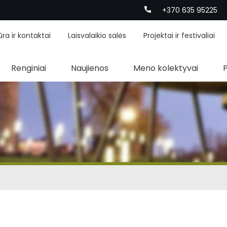
+370 635 95225
ūra ir kontaktai
Laisvalaikio salės
Projektai ir festivaliai
Renginiai
Naujienos
Meno kolektyvai