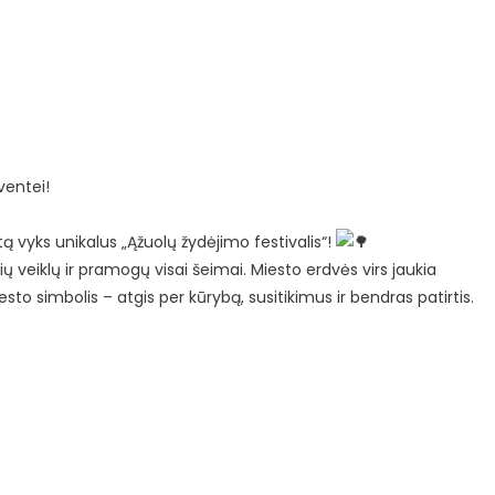
ventei!
ą vyks unikalus „Ąžuolų žydėjimo festivalis“!
nių veiklų ir pramogų visai šeimai. Miesto erdvės virs jaukia
sto simbolis – atgis per kūrybą, susitikimus ir bendras patirtis.