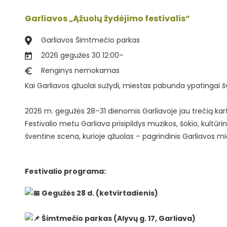
Garliavos „Ąžuolų žydėjimo festivalis“
Garliavos Šimtmečio parkas
2026 gegužės 30 12:00
–
Renginys nemokamas
Kai Garliavos ąžuolai sužydi, miestas pabunda ypatingai š
2026 m. gegužės 28–31 dienomis Garliavoje jau trečią kart
Festivalio metu Garliava prisipildys muzikos, šokio, kultūri
šventine scena, kurioje ąžuolas – pagrindinis Garliavos mie
Festivalio programa:
Gegužės 28 d. (ketvirtadienis)
Šimtmečio parkas (Alyvų g. 17, Garliava)