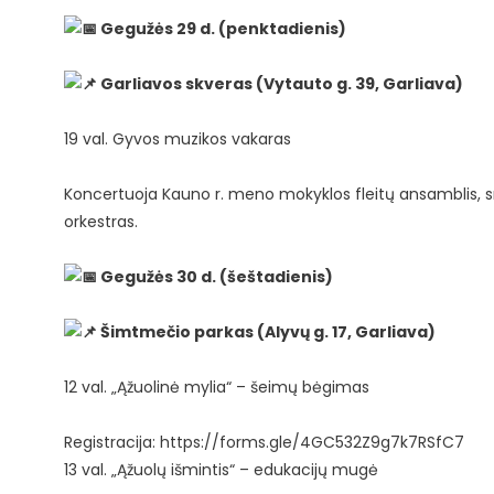
Gegužės 29 d. (penktadienis)
Garliavos skveras (Vytauto g. 39, Garliava)
19 val. Gyvos muzikos vakaras
Koncertuoja Kauno r. meno mokyklos fleitų ansamblis, 
orkestras.
Gegužės 30 d. (šeštadienis)
Šimtmečio parkas (Alyvų g. 17, Garliava)
12 val. „Ąžuolinė mylia“ – šeimų bėgimas
Registracija:
https://forms.gle/4GC532Z9g7k7RSfC7
13 val. „Ąžuolų išmintis“ – edukacijų mugė