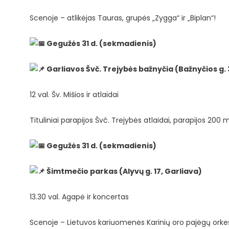
Scenoje – atlikėjas Tauras, grupės „Zygga“ ir „Biplan“!
Gegužės 31 d. (sekmadienis)
Garliavos Švč. Trejybės bažnyčia (Bažnyčios g. 
12 val. Šv. Mišios ir atlaidai
Tituliniai parapijos Švč. Trejybės atlaidai, parapijos 200 
Gegužės 31 d. (sekmadienis)
Šimtmečio parkas (Alyvų g. 17, Garliava)
13.30 val. Agapė ir koncertas
Scenoje – Lietuvos kariuomenės Karinių oro pajėgų orke