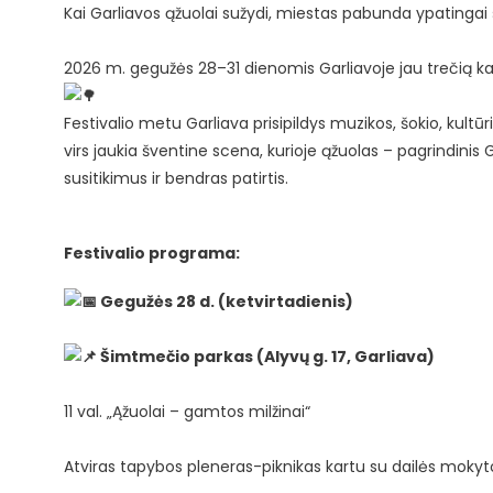
Kai Garliavos ąžuolai sužydi, miestas pabunda ypatingai 
2026 m. gegužės 28–31 dienomis Garliavoje jau trečią kar
Festivalio metu Garliava prisipildys muzikos, šokio, kultū
virs jaukia šventine scena, kurioje ąžuolas – pagrindinis 
susitikimus ir bendras patirtis.
Festivalio programa:
Gegužės 28 d. (ketvirtadienis)
Šimtmečio parkas (Alyvų g. 17, Garliava)
11 val. „Ąžuolai – gamtos milžinai“
Atviras tapybos pleneras-piknikas kartu su dailės mokyt