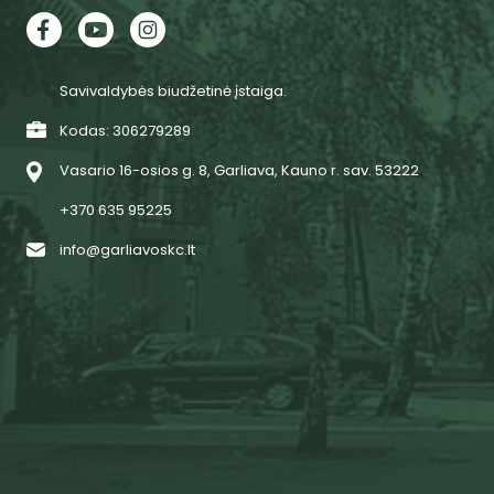
Savivaldybės biudžetinė įstaiga.
Kodas: 306279289
Vasario 16-osios g. 8, Garliava, Kauno r. sav. 53222
+370 635 95225
info@garliavoskc.lt