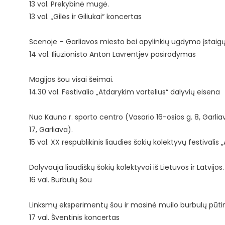
13 val. Prekybinė mugė.
13 val. „Gilės ir Giliukai“ koncertas
Scenoje – Garliavos miesto bei apylinkių ugdymo įstaigų 
14 val. Iliuzionisto Anton Lavrentjev pasirodymas
Magijos šou visai šeimai.
14.30 val. Festivalio „Atdarykim vartelius“ dalyvių eisena
Nuo Kauno r. sporto centro (Vasario 16-osios g. 8, Garli
17, Garliava).
15 val. XX respublikinis liaudies šokių kolektyvų festivalis
Dalyvauja liaudiškų šokių kolektyvai iš Lietuvos ir Latvijos.
16 val. Burbulų šou
Linksmų eksperimentų šou ir masinė muilo burbulų pūtim
17 val. Šventinis koncertas