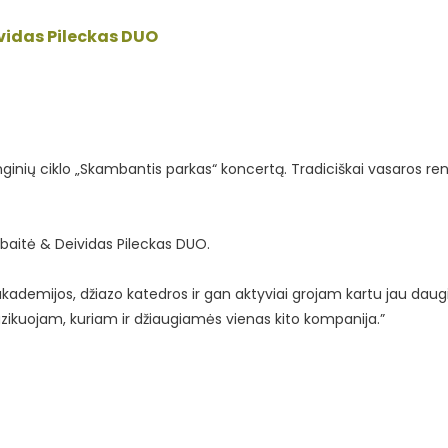
vidas Pileckas DUO
nginių ciklo „Skambantis parkas“ koncertą. Tradiciškai vasaros r
baitė & Deividas Pileckas DUO.
 akademijos, džiazo katedros ir gan aktyviai grojam kartu jau daug
zikuojam, kuriam ir džiaugiamės vienas kito kompanija.”