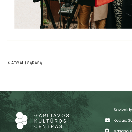
<
ATGAL Į SĄRAŠĄ
Savivaldy
Kodas: 3
Vasario 16