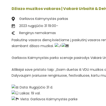
Džiazo muzikos vakaras | Vakarė Urbaitė & Dei
Garliavos Kaimynystės parkas
2023 rugpjūčio 31 19:00
–
Renginys nemokamas
Paskutinę vasaros dieną kviečiame į paskutinį vasaros re
skambant džiazo muzikai.
Garliavos Kaimynystės parko scenoje pasirodys Vakarė Ur
Atlikėjai save pristato taip: „Esam duetas iš VDU muzikos
Dalyvaujam įvariuose renginiuose, festivaliuose, kartu mu
Data: Rugpjūčio 31 d.
Laikas: 19 val.
Vieta: Garliavos Kaimynystės parke