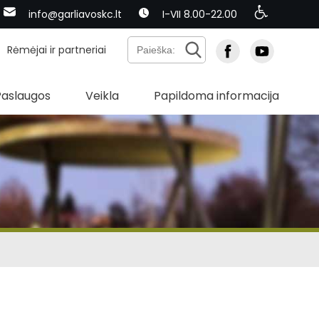
info@garliavoskc.lt
I-VII 8.00-22.00
Rėmėjai ir partneriai
Paslaugos
Veikla
Papildoma informacija