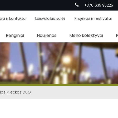
+370 635 95225
ūra ir kontaktai
Laisvalaikio salės
Projektai ir festivaliai
Renginiai
Naujienos
Meno kolektyvai
das Pileckas DUO