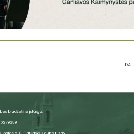
DALI
bės biudžetinė įstaiga.
06279289
-osios g. 8, Garliava, Kauno r. sav.