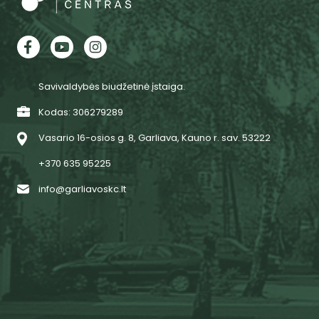
Savivaldybės biudžetinė įstaiga.
Kodas: 306279289
Vasario 16-osios g. 8, Garliava, Kauno r. sav. 53222
+370 635 95225
info@garliavoskc.lt