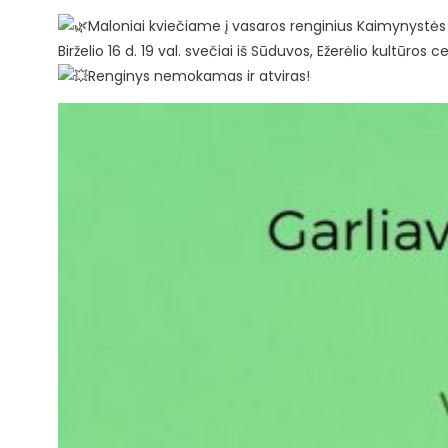
Maloniai kviečiame į vasaros renginius Kaimynystės
Birželio 16 d. 19 val. svečiai iš Sūduvos, Ežerėlio kultū
Renginys nemokamas ir atviras!