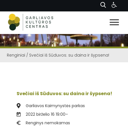
Renginiai
/
Svečiai iš Sūduvos: su daina ir šypsena!
Svečiai iš Sūduvos: su daina ir šypsena!
Garliavos Kaimynystės parkas
2022 birželio 16 19:00
–
Renginys nemokamas