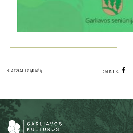
<
ATGAL Į SĄRAŠĄ
DALINTIS: