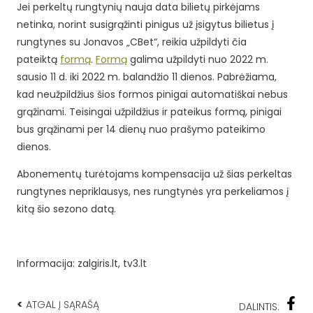
Jei perkeltų rungtynių nauja data bilietų pirkėjams
netinka, norint susigrąžinti pinigus už įsigytus bilietus į
rungtynes su Jonavos „CBet“, reikia užpildyti čia
pateiktą
formą
.
Formą
galima užpildyti nuo 2022 m.
sausio 11 d. iki 2022 m. balandžio 11 dienos. Pabrėžiama,
kad neužpildžius šios formos pinigai automatiškai nebus
grąžinami. Teisingai užpildžius ir pateikus formą, pinigai
bus grąžinami per 14 dienų nuo prašymo pateikimo
dienos.
Abonementų turėtojams kompensacija už šias perkeltas
rungtynes nepriklausys, nes rungtynės yra perkeliamos į
kitą šio sezono datą.
Informacija: zalgiris.lt, tv3.lt
<
ATGAL Į SĄRAŠĄ
DALINTIS: