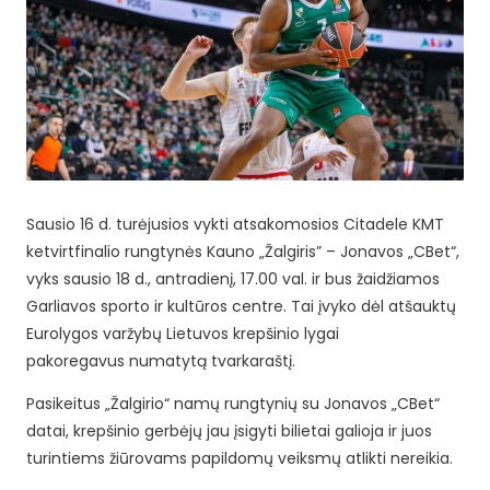
Sausio 16 d. turėjusios vykti atsakomosios Citadele KMT
ketvirtfinalio rungtynės Kauno „Žalgiris” – Jonavos „CBet“,
vyks sausio 18 d., antradienį, 17.00 val. ir bus žaidžiamos
Garliavos sporto ir kultūros centre. Tai įvyko dėl atšauktų
Eurolygos varžybų Lietuvos krepšinio lygai
pakoregavus numatytą tvarkaraštį.
Pasikeitus „Žalgirio“ namų rungtynių su Jonavos „CBet“
datai, krepšinio gerbėjų jau įsigyti bilietai galioja ir juos
turintiems žiūrovams papildomų veiksmų atlikti nereikia.