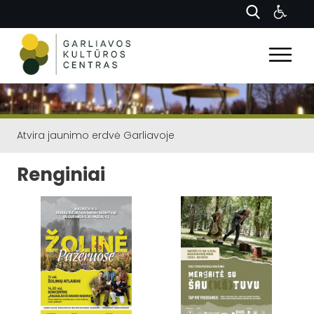
Atvira jaunimo erdvė Garliavoje
Renginiai