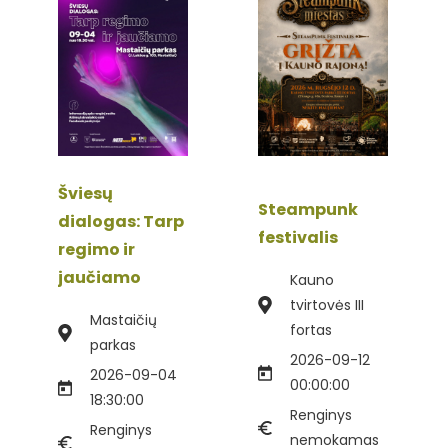
Šviesų
Steampunk
dialogas: Tarp
festivalis
regimo ir
jaučiamo
Kauno
tvirtovės III
Mastaičių
fortas
parkas
2026-09-12
2026-09-04
00:00:00
18:30:00
Renginys
Renginys
nemokamas