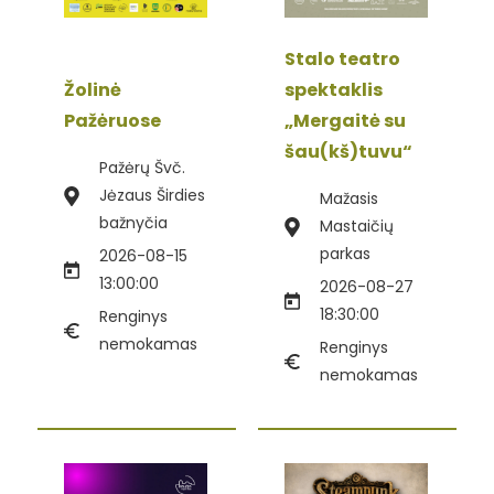
Stalo teatro
Žolinė
spektaklis
Pažėruose
„Mergaitė su
šau(kš)tuvu“
Pažėrų Švč.
Jėzaus Širdies
Mažasis
bažnyčia
Mastaičių
parkas
2026-08-15
13:00:00
2026-08-27
18:30:00
Renginys
nemokamas
Renginys
nemokamas