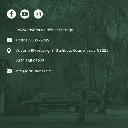
Savivaldybės biudžetinė įstaiga.
Kodas: 306279289
Vasario 16-osios g. 8, Garliava, Kauno r. sav. 53222
+370 635 95225
info@garliavoskc.lt