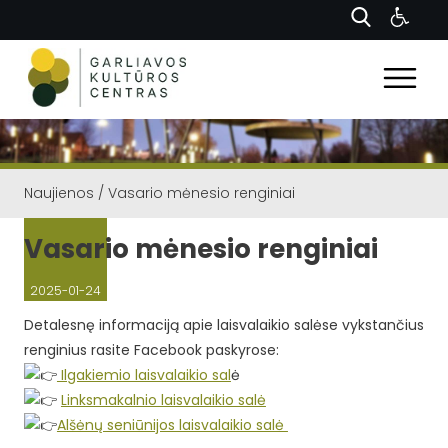
Naujienos
/
Vasario mėnesio renginiai
Vasario mėnesio renginiai
2025-01-24
Detalesnę informaciją apie laisvalaikio salėse vykstančius
renginius rasite Facebook paskyrose:
Ilgakiemio laisvalaikio sal
ė
Linksmakalnio laisvalaikio salė
Alšėnų seniūnijos laisvalaikio salė