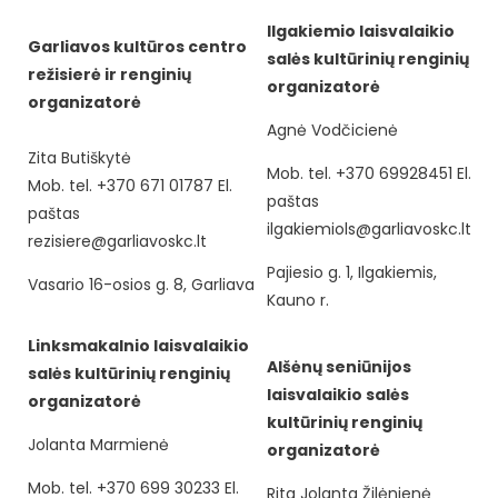
Ilgakiemio laisvalaikio
Garliavos kultūros centro
salės kultūrinių renginių
režisierė ir renginių
organizatorė
organizatorė
Agnė Vodčicienė
Zita Butiškytė
Mob. tel. +370 69928451 El.
Mob. tel. +370 671 01787 El.
paštas
paštas
ilgakiemiols@garliavoskc.lt
rezisiere@garliavoskc.lt
Pajiesio g. 1, Ilgakiemis,
Vasario 16-osios g. 8, Garliava
Kauno r.
Linksmakalnio laisvalaikio
Alšėnų seniūnijos
salės kultūrinių renginių
laisvalaikio salės
organizatorė
kultūrinių renginių
Jolanta Marmienė
organizatorė
Mob. tel. +370 699 30233 El.
Rita Jolanta Žilėnienė