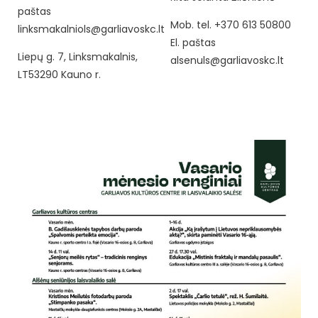
paštas
Mob. tel. +370 613 50800
linksmakalniols@garliavoskc.lt
El. paštas
Liepų g. 7, Linksmakalnis,
alsenuls@garliavoskc.lt
LT53290 Kauno r.