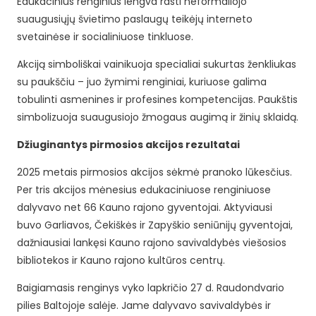
Edukacinius renginius lengva rasti neformaliojo
suaugusiųjų švietimo paslaugų teikėjų interneto
svetainėse ir socialiniuose tinkluose.
Akciją simboliškai vainikuoja specialiai sukurtas ženkliukas
su paukščiu – juo žymimi renginiai, kuriuose galima
tobulinti asmenines ir profesines kompetencijas. Paukštis
simbolizuoja suaugusiojo žmogaus augimą ir žinių sklaidą.
Džiuginantys pirmosios akcijos rezultatai
2025 metais pirmosios akcijos sėkmė pranoko lūkesčius.
Per tris akcijos mėnesius edukaciniuose renginiuose
dalyvavo net 66 Kauno rajono gyventojai. Aktyviausi
buvo Garliavos, Čekiškės ir Zapyškio seniūnijų gyventojai,
dažniausiai lankęsi Kauno rajono savivaldybės viešosios
bibliotekos ir Kauno rajono kultūros centrų.
Baigiamasis renginys vyko lapkričio 27 d. Raudondvario
pilies Baltojoje salėje. Jame dalyvavo savivaldybės ir