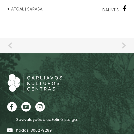
<
ATGAL Į SĄRAŠĄ
DALINTIS:
Savivaldybės biudžetinė įstaiga.
Kodas: 306279289