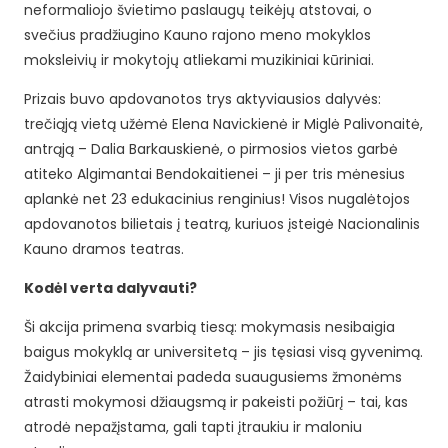
neformaliojo švietimo paslaugų teikėjų atstovai, o
svečius pradžiugino Kauno rajono meno mokyklos
moksleivių ir mokytojų atliekami muzikiniai kūriniai.
Prizais buvo apdovanotos trys aktyviausios dalyvės:
trečiąją vietą užėmė Elena Navickienė ir Miglė Palivonaitė,
antrąją – Dalia Barkauskienė, o pirmosios vietos garbė
atiteko Algimantai Bendokaitienei – ji per tris mėnesius
aplankė net 23 edukacinius renginius! Visos nugalėtojos
apdovanotos bilietais į teatrą, kuriuos įsteigė Nacionalinis
Kauno dramos teatras.
Kodėl verta dalyvauti?
Ši akcija primena svarbią tiesą: mokymasis nesibaigia
baigus mokyklą ar universitetą – jis tęsiasi visą gyvenimą.
Žaidybiniai elementai padeda suaugusiems žmonėms
atrasti mokymosi džiaugsmą ir pakeisti požiūrį – tai, kas
atrodė nepažįstama, gali tapti įtraukiu ir maloniu