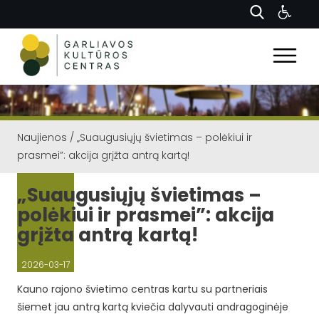
Naujienos
/
„Suaugusiųjų švietimas – polėkiui ir
prasmei”: akcija grįžta antrą kartą!
„Suaugusiųjų švietimas –
polėkiui ir prasmei”: akcija
grįžta antrą kartą!
2026-03-17
Kauno rajono švietimo centras kartu su partneriais
šiemet jau antrą kartą kviečia dalyvauti andragoginėje