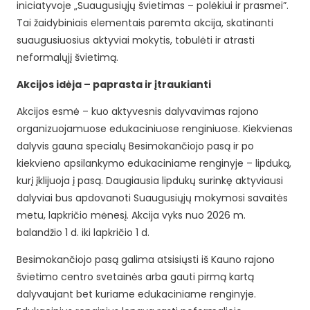
iniciatyvoje „Suaugusiųjų švietimas – polėkiui ir prasmei”.
Tai žaidybiniais elementais paremta akcija, skatinanti
suaugusiuosius aktyviai mokytis, tobulėti ir atrasti
neformalųjį švietimą.
Akcijos idėja – paprasta ir įtraukianti
Akcijos esmė – kuo aktyvesnis dalyvavimas rajono
organizuojamuose edukaciniuose renginiuose. Kiekvienas
dalyvis gauna specialų Besimokančiojo pasą ir po
kiekvieno apsilankymo edukaciniame renginyje – lipduką,
kurį įklijuoja į pasą. Daugiausia lipdukų surinkę aktyviausi
dalyviai bus apdovanoti Suaugusiųjų mokymosi savaitės
metu, lapkričio mėnesį. Akcija vyks nuo 2026 m.
balandžio 1 d. iki lapkričio 1 d.
Besimokančiojo pasą galima atsisiųsti iš Kauno rajono
švietimo centro svetainės arba gauti pirmą kartą
dalyvaujant bet kuriame edukaciniame renginyje.