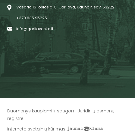
Vasario 16-osios g. 8, Garliava, Kauno r. sav. 53222
+370 635 95225
info@garliavoskc.lt
Duomenys kaupiami ir saugomi Juridinių asmenų
registre
Interneto svetainių kūrimas
: