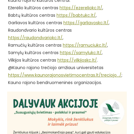
Kauno rajono kultūros centrai:
Ežerėlio kultūros centras
https://ezereliokc.lt/
,
Babtų kultūros centras
https://babtukc.lt/
,
Garliavos kultūros centras
https://garliavoskc.lt/
,
Raudondvario kultūros centras
https://raudondvariokc.lt/
,
Ramučių kultūros centras
https://ramuciukc.lt/
,
Samylų kultūros centras
https://samylukc.lt/
,
Vilkijos kultūros centras
https://vilkijoskc.lt/
.
@Kauno rajono trečiojo amžiaus universitetas
https://www.kaunorajonosvietimocentras.lt/treciojo…/
;
Kauno rajono bendruomeninės organizacijos.