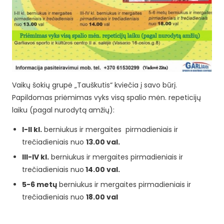
Vaikų šokių grupė „Tauškutis“ kviečia į savo būrį.
Papildomas priėmimas vyks visą spalio mėn. repeticijų
laiku (pagal nurodytą amžių):
I-II kl.
berniukus ir mergaites pirmadieniais ir
trečiadieniais nuo
13.00 val.
III-IV kl.
berniukus ir mergaites pirmadieniais ir
trečiadieniais nuo
14.00 val.
5-6 metų
berniukus ir mergaites pirmadieniais ir
trečiadieniais nuo
18.00 val