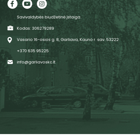
Savivaldybės biudžetinė įstaiga.
Kodas: 306279289
Vasario 16-osios g. 8, Garliava, Kauno r. sav. 53222
+370 635 95225
info@garliavoskc.lt