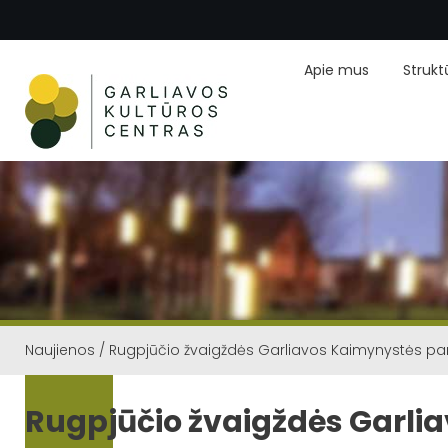
Apie mus
Strukt
Naujienos
/
Rugpjūčio žvaigždės Garliavos Kaimynystės pa
Rugpjūčio žvaigždės Garli