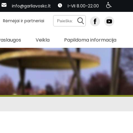
info@garliavoskc.lt
I-VII 8.00-22.00
Rėmėjai ir partneriai
Paslaugos
Veikla
Papildoma informacija