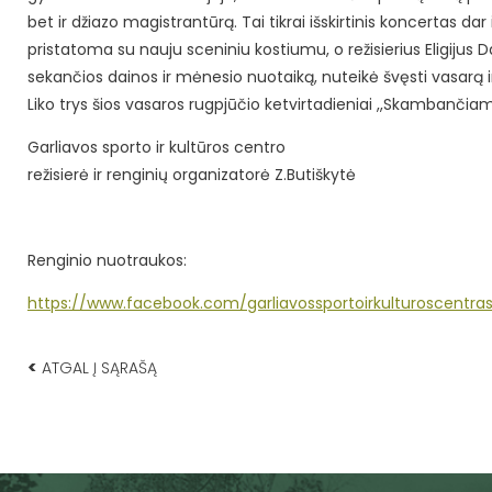
bet ir džiazo magistrantūrą. Tai tikrai išskirtinis koncertas dar
pristatoma su nauju sceniniu kostiumu, o režisierius Eligijus D
sekančios dainos ir mėnesio nuotaiką, nuteikė švęsti vasarą 
Liko trys šios vasaros rugpjūčio ketvirtadieniai ,,Skambančia
Garliavos sporto ir kultūros centro
režisierė ir renginių organizatorė Z.Butiškytė
Renginio nuotraukos:
https://www.facebook.com/garliavossportoirkulturoscentra
<
ATGAL Į SĄRAŠĄ