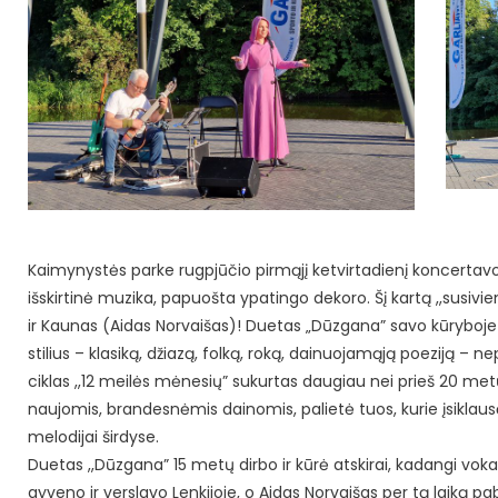
Kaimynystės parke rugpjūčio pirmąjį ketvirtadienį koncertav
išskirtinė muzika, papuošta ypatingo dekoro. Šį kartą ,,susivien
ir Kaunas (Aidas Norvaišas)! Duetas „Dūzgana” savo kūryboje 
stilius – klasiką, džiazą, folką, roką, dainuojamąją poeziją – n
ciklas ,,12 meilės mėnesių” sukurtas daugiau nei prieš 20 met
naujomis, brandesnėmis dainomis, palietė tuos, kurie įsiklausė
melodijai širdyse.
Duetas ,,Dūzgana” 15 metų dirbo ir kūrė atskirai, kadangi vokal
gyveno ir verslavo Lenkijoje, o Aidas Norvaišas per tą laiką p