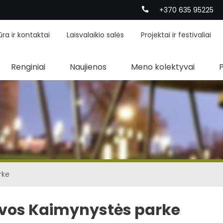
+370 635 95225
ūra ir kontaktai
Laisvalaikio salės
Projektai ir festivaliai
Renginiai
Naujienos
Meno kolektyvai
rke
avos Kaimynystės parke