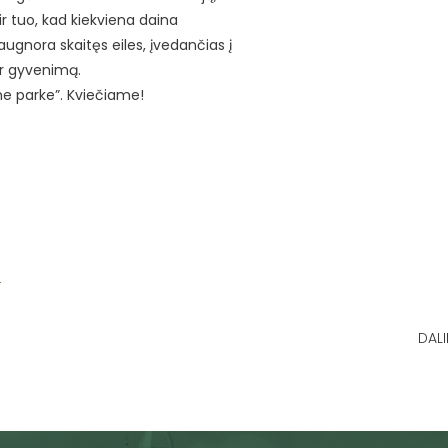
 ir tuo, kad kiekviena daina
augnora skaitęs eiles, įvedančias į
ir gyvenimą.
me parke”. Kviečiame!
s
DALI