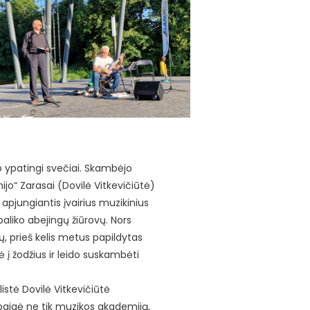
o ypatingi svečiai. Skambėjo
ijo“ Zarasai (Dovilė Vitkevičiūtė)
apjungiantis įvairius muzikinius
epaliko abejingų žiūrovų. Nors
ų, prieš kelis metus papildytas
 į žodžius ir leido suskambėti
istė Dovilė Vitkevičiūtė
abaigė ne tik muzikos akademiją,