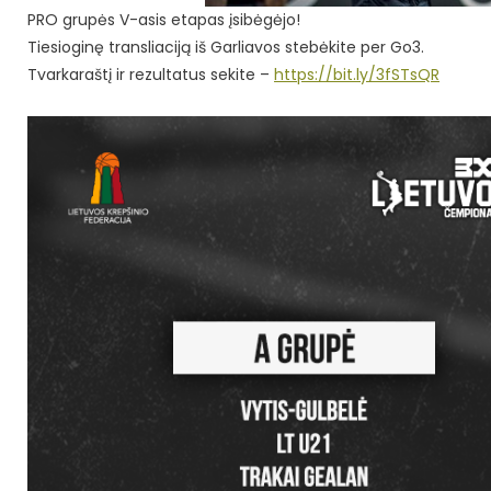
PRO grupės V-asis etapas įsibėgėjo!
Tiesioginę transliaciją iš Garliavos stebėkite per Go3.
Tvarkaraštį ir rezultatus sekite –
https://bit.ly/3fSTsQR