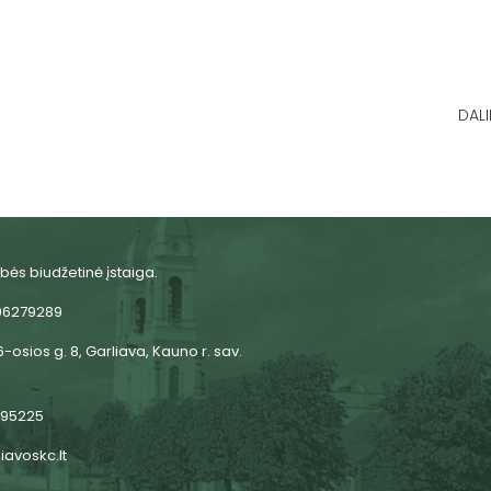
DALI
bės biudžetinė įstaiga.
06279289
-osios g. 8, Garliava, Kauno r. sav.
 95225
iavoskc.lt