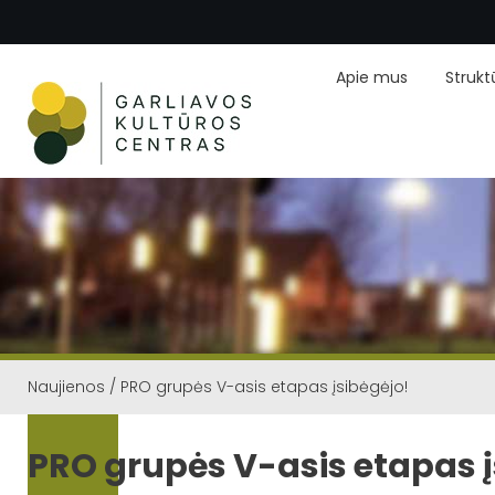
Apie mus
Strukt
Naujienos
/
PRO grupės V-asis etapas įsibėgėjo!
PRO grupės V-asis etapas į