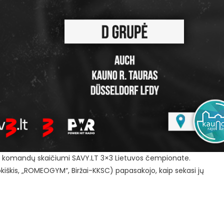
ų bei komandų skaičiumi SAVY.LT 3×3 Lietuvos čempionate.
kiškis, „ROMEOGYM“, Biržai-KKSC) papasakojo, kaip sekasi jų