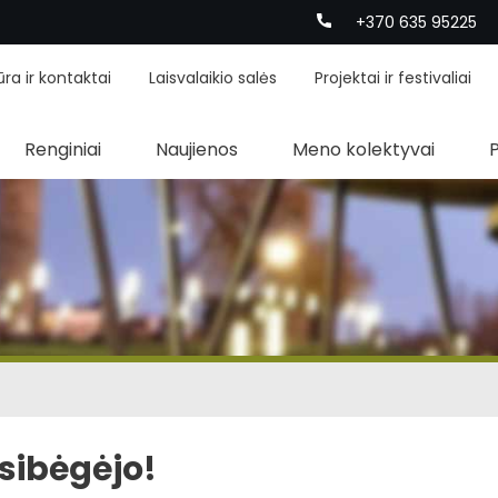
+370 635 95225
ūra ir kontaktai
Laisvalaikio salės
Projektai ir festivaliai
Renginiai
Naujienos
Meno kolektyvai
sibėgėjo!