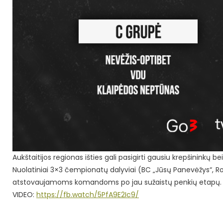
Aukštaitijos regionas išties gali pasigirti gausiu krepšinink
Nuolatiniai 3×3 čempionatų dalyviai (BC „Jūsų Panevėžys“, Ro
atstovaujamoms komandoms po jau sužaistų penkių etapų.
VIDEO:
https://fb.watch/5PfA9E2Ic9/