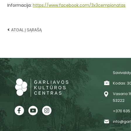
Informacija:
https://www.facebook.com/3x3cempionatas
<
ATGAL Į SĄRAŠĄ
Savivaldy
Kodas: 3
Vasario 16
53222
+370 635
info@garl