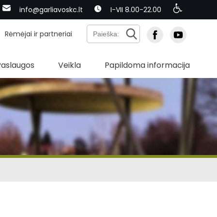
info@garliavoskc.lt
I-VII 8.00-22.00
Rėmėjai ir partneriai
Paslaugos
Veikla
Papildoma informacija