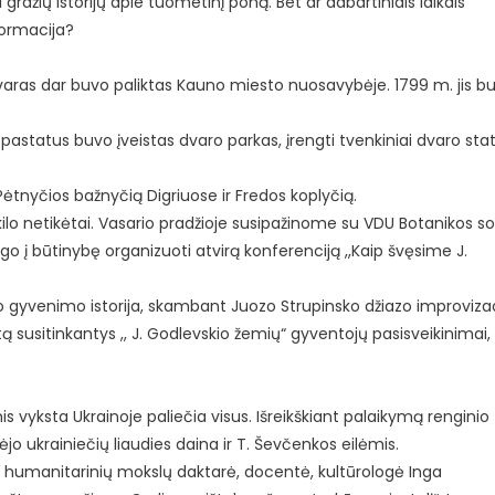
 gražių istorijų apie tuometinį poną. Bet ar dabartiniais laikais
formacija?
 dvaras dar buvo paliktas Kauno miesto nuosavybėje. 1799 m. jis b
pastatus buvo įveistas dvaro parkas, įrengti tvenkiniai dvaro sta
 Pėtnyčios bažnyčią Digriuose ir Fredos koplyčią.
kilo netikėtai. Vasario pradžioje susipažinome su VDU Botanikos s
go į būtinybę organizuoti atvirą konferenciją ,,Kaip švęsime J.
kio gyvenimo istorija, skambant Juozo Strupinsko džiazo improviz
rtą susitinkantys ,, J. Godlevskio žemių“ gyventojų pasisveikinimai,
s vyksta Ukrainoje paliečia visus. Išreikškiant palaikymą renginio
jo ukrainiečių liaudies daina ir T. Ševčenkos eilėmis.
 humanitarinių mokslų daktarė, docentė, kultūrologė Inga