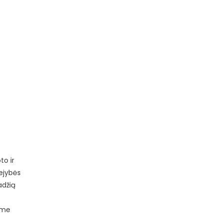
to ir
rejybės
adžią
ame