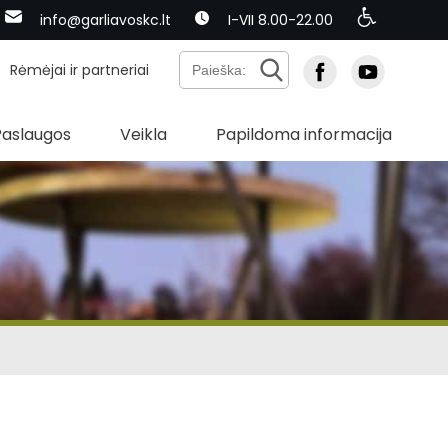
info@garliavoskc.lt
I-VII 8.00-22.00
Rėmėjai ir partneriai
Paslaugos
Veikla
Papildoma informacija