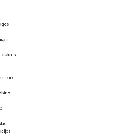
ogas,
ą ir
o dukros
nėsime
ebino
mą
skio
acijos