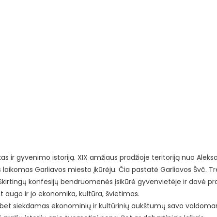
as ir gyvenimo istoriją. XIX amžiaus pradžioje teritoriją nuo Alekso
s laikomas Garliavos miesto įkūrėju. Čia pastatė Garliavos Švč. T
 Skirtingų konfesijų bendruomenės įsikūrė gyvenvietėje ir davė pr
bet augo ir jo ekonomika, kultūra, švietimas.
ūrų, bet siekdamas ekonominių ir kultūrinių aukštumų savo valdom