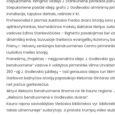
Stepukonienė. Renginio vedėja J. Stankūnienė perskaitė paruo
Stepukonienė pasiūlė idėją: grafo J. Godlevskio atminimą įam
instaliacija, tapybos darbais, rašiniais ir kt.
Profesionaliai ir įdomiai Aukštosios Fredos dvaro istoriją sav
aplinkotyrininkas, biomedicinos mokslų daktaras Nerijus Jurkon
vadovės Editos Stankevičiūtės – Righetto pasakojimas bei vizu
dinamišką erdvę, buvusioje Garliavos evangelikų liuteronų ba
Prienų r. Veiverių seniūnijos bendruomenės Centro pirmininkė
Liudvikos meilės istoriją.
Pranešimą „Projektas – neįgyvendinta idėja: J. Godlevskio gyv
bendruomenė“ vadovė ir valdybos pirmininkė Vilma Litvaitie
250 –ąjį J. Godlevskio jubiliejų – tad geriausios idėjos turi tik
Garliavos bažnyčios istoriją papasakojo klebonas Gintaras Urbš
net pačius garliaviečius.
Aktyvi Aleksoto bendruomenė žinoma ne tik Kauno regione. Jo
,,Aleksoto bendruomenė ir Godlevskio dvaras”.
Kauno rajono savivaldybės Viešosios bibliotekos vyr. bibliot
takais užnemunėje“ sudarytoja. Ji pristatė trumpą video siužet