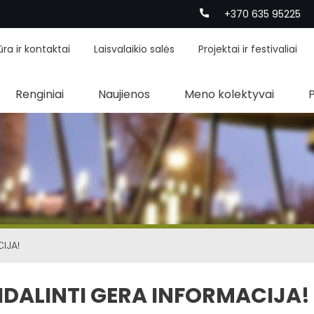
+370 635 95225
ūra ir kontaktai
Laisvalaikio salės
Projektai ir festivaliai
Renginiai
Naujienos
Meno kolektyvai
IJA!
DALINTI GERA INFORMACIJA!