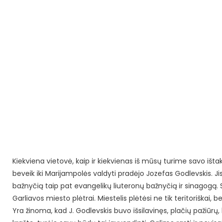
Kiekviena vietovė, kaip ir kiekvienas iš mūsų turime savo ištak
beveik iki Marijampolės valdyti pradėjo Jozefas Godlevskis. Ji
bažnyčią taip pat evangelikų liuteronų bažnyčią ir sinagogą.
Garliavos miesto plėtrai. Miestelis plėtėsi ne tik teritoriškai, 
Yra žinoma, kad J. Godlevskis buvo išsilavinęs, plačių paži