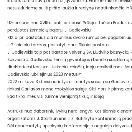
krašte, turėjo savų būdų tai įgyvendinti. Galime rasti ir nevisai
nesusiduriame su iš piršto laužta ir realybę neatitinkančia in
Užnemunė nuo XVIII a. pab. priklausė Prūsijai, tačiau Fredos
parduotas žemaičių bajorui J. Godlevskiui.
XIX a. pr. pastačius čia mūrinius dvaro rūmus bei pagalbinius 
J.G. inicialų formos, pastatyti nauji ūkiniai pastatai.
J. Godlevskis taip pat pastatė Veiverių Šv. Liudviko bažnyčią,
Sukviesti J. Godlevskio žemių gyventojus į bendrą susitikimą 
direktoriumi Nerijumi Jurkoniu; minčių, idėjų apsikeitimas išau
Godlevskio jubiliejinius 2023 metus?“.
2022 m. kovo 3 d. visi norintys ar turintys sąsajų su Godlevs
rinkosi Garliavos meno mokyklos salėje. Šilti, nors ir pirmą ka
kad tikrai mes visi turime vienijantį tikslą ir idėją.
Atitrūkti nuo dabartinių įvykių nėra lengva. Kas šiomis dienomi
organizatorės J. Stankūnienė ir Z. Butiškytė konferenciją pradė
Dėl nenumatytų aplinkybių konferencijoje negalėjo dalyvauti