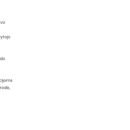
uvo
tytojo
odo
acijoms
 rodė,