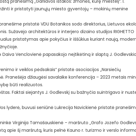
štą pranešimą „Garliavos ištakos: žmonės, kūrę miestelį“. I.
žinti ir pristatyti jaunųjų miesto gyventojų – mokinių menine
o pranešime pristatė VDU Botanikos sodo direktorius, Lietuvos ekol
is. Sužavėjo architektūros ir interjero dizaino studijos RIGHETTO
alus pristatymas apie pokyčius ir iššūkius kuriant naują, moderni
žnyčioje.
 Daiva Venclovienė papasakojo neįtikėtiną ir slaptą J. Godlevski
enimo ir veiklos pėdsakais“ pristatė asociacijos „Narsiečių
nė. Pranešėja džiaugėsi savalaike konferencija – 2023 metais mi
imybę būti realizuotos.
tas. Faktai siejantys J. Godlevskį su bažnyčia suintrigavo ir nust
s lyderė, buvusi seniūnė Lukrecija Navickienė pristatė praneši
ekininkė Virginija Tamašauskienė – maršruto „Grafo Jozefo Godlev
ą apie šį maršrutą, kuris pelnė Kauno r. turizmo ir verslo inform