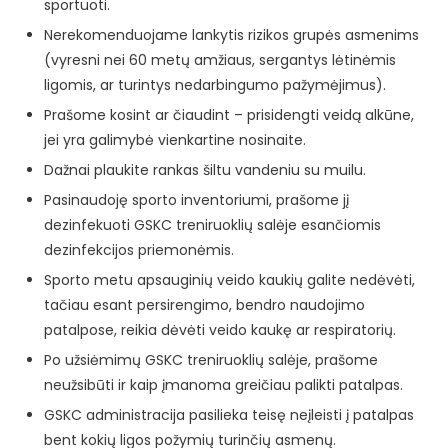
sportuoti.
Nerekomenduojame lankytis rizikos grupės asmenims
(vyresni nei 60 metų amžiaus, sergantys lėtinėmis
ligomis, ar turintys nedarbingumo pažymėjimus).
Prašome kosint ar čiaudint – prisidengti veidą alkūne,
jei yra galimybė vienkartine nosinaite.
Dažnai plaukite rankas šiltu vandeniu su muilu.
Pasinaudoję sporto inventoriumi, prašome jį
dezinfekuoti GSKC treniruoklių salėje esančiomis
dezinfekcijos priemonėmis.
Sporto metu apsauginių veido kaukių galite nedėvėti,
tačiau esant persirengimo, bendro naudojimo
patalpose, reikia dėvėti veido kaukę ar respiratorių.
Po užsiėmimų GSKC treniruoklių salėje, prašome
neužsibūti ir kaip įmanoma greičiau palikti patalpas.
GSKC administracija pasilieka teisę neįleisti į patalpas
bent kokių ligos požymių turinčių asmenų.