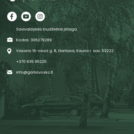
Savivaldybės biudžetinė įstaiga.
Kodas: 306279289
Vasario 16-osios g. 8, Garliava, Kauno r. sav. 53222
+370 635 95225
info@garliavoskc.lt