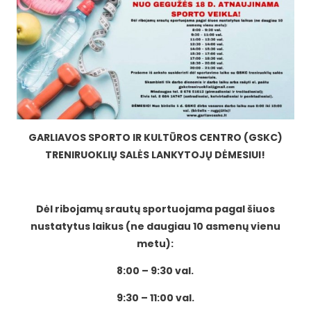
GARLIAVOS SPORTO IR KULTŪROS CENTRO (GSKC)
TRENIRUOKLIŲ SALĖS LANKYTOJŲ DĖMESIUI
!
Dėl ribojamų srautų sportuojama pagal šiuos
nustatytus laikus (ne daugiau 10
asmen
ų vienu
metu):
8:00 – 9:30 val.
9:30 – 11:00 val.