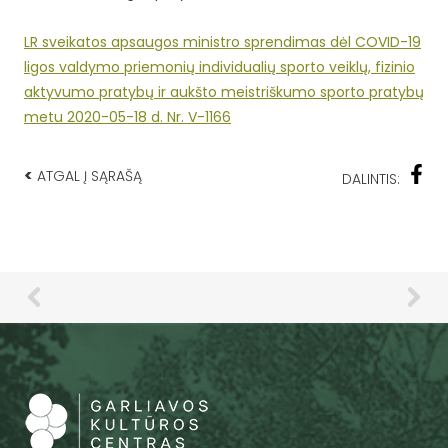
LR sveikatos apsaugos ministro sprendimas dėl COVID-19
ligos valdymo priemonių individualių sporto veiklų, fizinio
aktyvumo pratybų ir aukšto meistriškumo sporto pratybų
metu 2020-05-18 d. Nr. V-1166
<
ATGAL Į SĄRAŠĄ
DALINTIS: