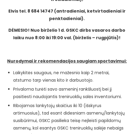
Elvis tel. 8 684 14747 (antradieniai, ketvirtadieniai ir
penktadieniai).
DĖMESIO! Nuo bir
ž
elio 1 d. GSKC dirbs
vasaros darbo
laiku
nuo 8:00 iki 19:00 val. (birželis – rugpjūtis)!
Nurodymai ir rekomendacijos saugiam sportavimui:
Laikykitės saugaus, ne mažesnio kaip 2 metrai,
atstumo tarp vienas kito ir darbuotojo.
Privaloma turėti savo asmeninį rankšluostį bei jį
pasitiesti naudojantis treniruoklių salės inventoriumi.
Ribojamas lankytojų skaičius iki 10 (išskyrus
artimuosius), tad esant didesniam asmenų/lankytojų
susibūrimui, GSKC pasilieka teisę neįleisti papildomų
asmenų, kol esantys GSKC treniruoklių salėje nebaigs