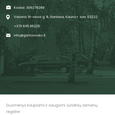
Kodas: 306279289
Vasario 16-osios g. 8, Garliava, Kauno r. sav. 53222
+370 635 95225
info@garliavoskc.lt
Duomenys kaupiami ir saugomi Juridinių asmenų
registre