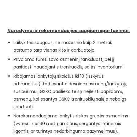
Nurodymai ir rekomendacijos saugiam sportavimui:
Laikykitės saugaus, ne mažesnio kaip 2 metrai,
atstumo tarp vienas kito ir darbuotojo.
Privaloma turėti savo asmeninį rankšluostį bei jį
pasitiesti naudojantis treniruoklių salės inventoriumi.
Ribojamas lankytojų skaičius iki 10 (išskyrus
artimuosius), tad esant didesniam asmenų/lankytojų
susibūrimui, GSKC pasilieka teisę neįleisti papildomų
asmenų, kol esantys GSKC treniruoklių salėje nebaigs
sportuoti.
Nerekomenduojame lankytis rizikos grupės asmenims
(vyresni nei 60 metų amžiaus, sergantys lėtinėmis
ligomis, ar turintys nedarbingumo pažymėjimus).