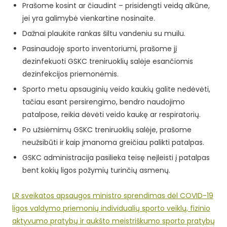
Prašome kosint ar čiaudint – prisidengti veidą alkūne,
jei yra galimybė vienkartine nosinaite.
Dažnai plaukite rankas šiltu vandeniu su muilu.
Pasinaudoję sporto inventoriumi, prašome jį
dezinfekuoti GSKC treniruoklių salėje esančiomis
dezinfekcijos priemonėmis.
Sporto metu apsauginių veido kaukių galite nedėvėti,
tačiau esant persirengimo, bendro naudojimo
patalpose, reikia dėvėti veido kaukę ar respiratorių.
Po užsiėmimų GSKC treniruoklių salėje, prašome
neužsibūti ir kaip įmanoma greičiau palikti patalpas.
GSKC administracija pasilieka teisę neįleisti į patalpas
bent kokių ligos požymių turinčių asmenų.
LR sveikatos apsaugos ministro sprendimas dėl COVID-19
ligos valdymo priemonių individualių sporto veiklų, fizinio
aktyvumo pratybų ir aukšto meistriškumo sporto pratybų