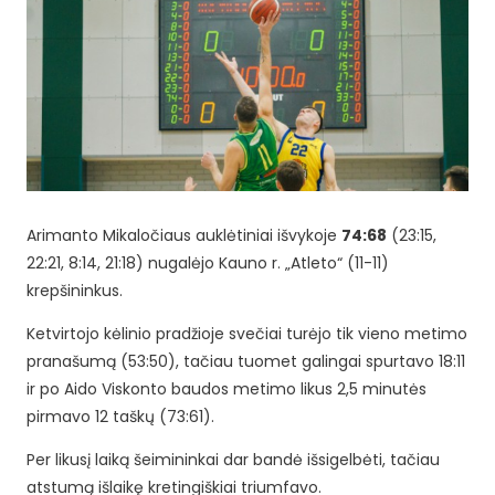
Arimanto Mikaločiaus auklėtiniai išvykoje
74:68
(23:15,
22:21, 8:14, 21:18) nugalėjo Kauno r. „Atleto“ (11-11)
krepšininkus.
Ketvirtojo kėlinio pradžioje svečiai turėjo tik vieno metimo
pranašumą (53:50), tačiau tuomet galingai spurtavo 18:11
ir po Aido Viskonto baudos metimo likus 2,5 minutės
pirmavo 12 taškų (73:61).
Per likusį laiką šeimininkai dar bandė išsigelbėti, tačiau
atstumą išlaikę kretingiškiai triumfavo.