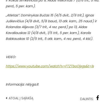
ir Rokas Šimkevičius po 9, Aidas Viskontas 7 (0/6 trit., 5 rez.
perd., 5 per. kam.).
„Atletas“: Dominykas Bučas 15 (4/5 dvit., 2/9 trit.), Ignas
Juškevičius (4/8 dvit., 5/8 baud., 13 atk. kam., 25 naud.) ir
Rolandas Alijevas (3/7 trit., 4 rez. perd.) po 13, Aidas
Kavaliauskas 12 (4/8 dvit., 1/5 trit., 5 per. kam.), Karolis
Babkauskas 10 (2/5 trit., 5 atk. kam., 4 rez. perd., 4 kld.).
VIDEO:
https://www.youtube.com/watch?v=FTZTboQjsgs&t=1s
Informacija: nklyga.lt
<
ATGAL Į SĄRAŠĄ
DALINTIS: