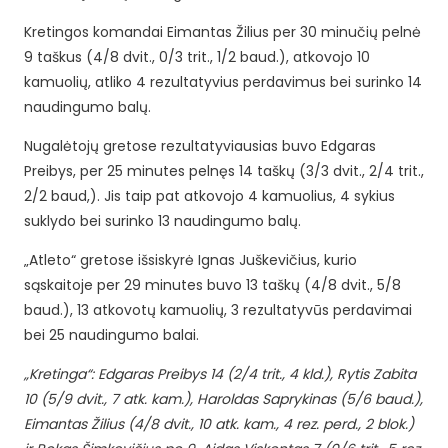
Kretingos komandai Eimantas Žilius per 30 minučių pelnė
9 taškus (4/8 dvit., 0/3 trit., 1/2 baud.), atkovojo 10
kamuolių, atliko 4 rezultatyvius perdavimus bei surinko 14
naudingumo balų.
Nugalėtojų gretose rezultatyviausias buvo Edgaras
Preibys, per 25 minutes pelnęs 14 taškų (3/3 dvit., 2/4 trit.,
2/2 baud,). Jis taip pat atkovojo 4 kamuolius, 4 sykius
suklydo bei surinko 13 naudingumo balų.
„Atleto“ gretose išsiskyrė Ignas Juškevičius, kurio
sąskaitoje per 29 minutes buvo 13 taškų (4/8 dvit., 5/8
baud.), 13 atkovotų kamuolių, 3 rezultatyvūs perdavimai
bei 25 naudingumo balai.
„Kretinga“: Edgaras Preibys 14 (2/4 trit., 4 kld.), Rytis Zabita
10 (5/9 dvit., 7 atk. kam.), Haroldas Saprykinas (5/6 baud.),
Eimantas Žilius (4/8 dvit., 10 atk. kam., 4 rez. perd., 2 blok.)