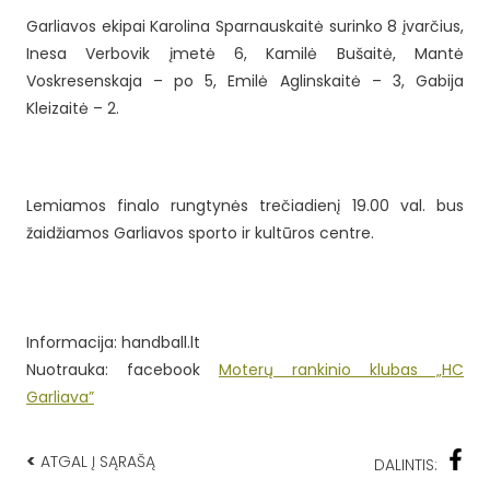
Garliavos ekipai Karolina Sparnauskaitė surinko 8 įvarčius,
Inesa Verbovik įmetė 6, Kamilė Bušaitė, Mantė
Voskresenskaja – po 5, Emilė Aglinskaitė – 3, Gabija
Kleizaitė – 2.
Lemiamos finalo rungtynės trečiadienį 19.00 val. bus
žaidžiamos Garliavos sporto ir kultūros centre.
Informacija: handball.lt
Nuotrauka: facebook
Moterų rankinio klubas „HC
Garliava”
<
ATGAL Į SĄRAŠĄ
DALINTIS: