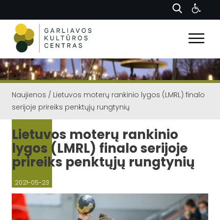
Naujienos
/
Lietuvos moterų rankinio lygos (LMRL) finalo
serijoje prireiks penktųjų rungtynių
Lietuvos moterų rankinio
lygos (LMRL) finalo serijoje
prireiks penktųjų rungtynių
2021-05-23