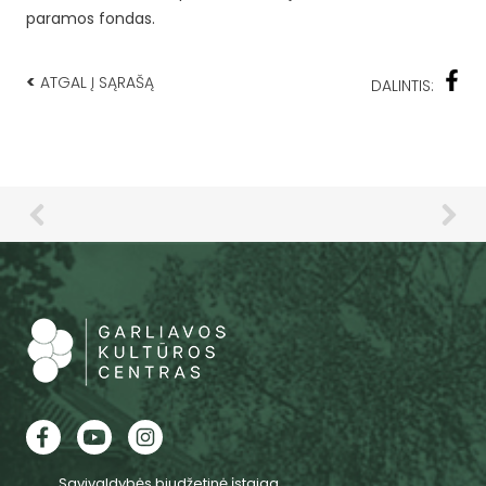
paramos fondas.
<
ATGAL Į SĄRAŠĄ
DALINTIS:
Savivaldybės biudžetinė įstaiga.