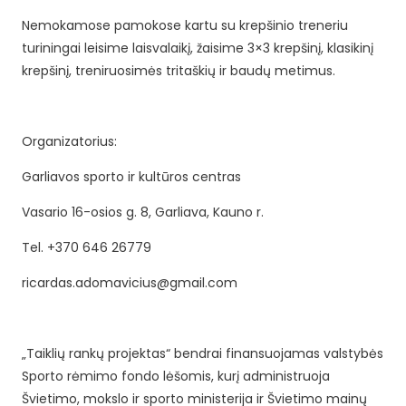
Nemokamose pamokose kartu su krepšinio treneriu
turiningai leisime laisvalaikį, žaisime 3×3 krepšinį, klasikinį
krepšinį, treniruosimės tritaškių ir baudų metimus.
Organizatorius:
Garliavos sporto ir kultūros centras
Vasario 16-osios g. 8, Garliava, Kauno r.
Tel. +370 646 26779
ricardas.adomavicius@gmail.com
„Taiklių rankų projektas“ bendrai finansuojamas valstybės
Sporto rėmimo fondo lėšomis, kurį administruoja
Švietimo, mokslo ir sporto ministerija ir Švietimo mainų