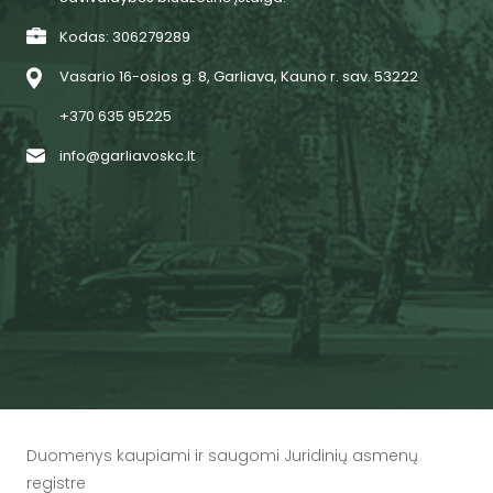
Kodas: 306279289
Vasario 16-osios g. 8, Garliava, Kauno r. sav. 53222
+370 635 95225
info@garliavoskc.lt
Duomenys kaupiami ir saugomi Juridinių asmenų
registre