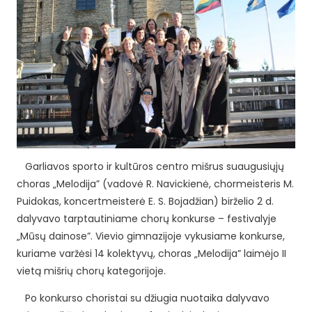
Garliavos sporto ir kultūros centro mišrus suaugusiųjų
choras „Melodija” (vadovė R. Navickienė, chormeisteris M.
Puidokas, koncertmeisterė E. S. Bojadžian) birželio 2 d.
dalyvavo tarptautiniame chorų konkurse – festivalyje
„Mūsų dainose”. Vievio gimnazijoje vykusiame konkurse,
kuriame varžėsi 14 kolektyvų, choras „Melodija” laimėjo II
vietą mišrių chorų kategorijoje.
Po konkurso choristai su džiugia nuotaika dalyvavo