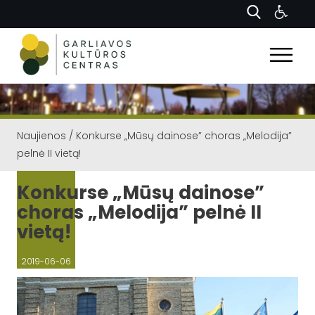
Naujienos
/
Konkurse „Mūsų dainose” choras „Melodija”
pelnė II vietą!
Konkurse „Mūsų dainose”
choras „Melodija” pelnė II
vietą!
2019-06-06