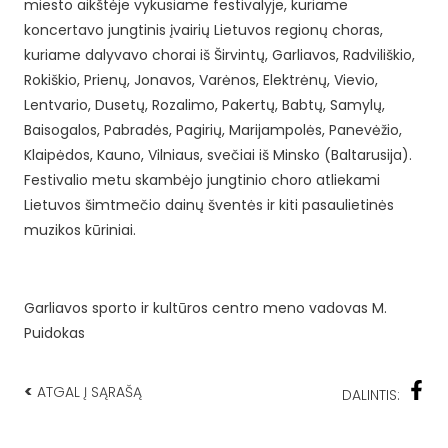
miesto aikštėje vykusiame festivalyje, kuriame
koncertavo jungtinis įvairių Lietuvos regionų choras,
kuriame dalyvavo chorai iš Širvintų, Garliavos, Radviliškio,
Rokiškio, Prienų, Jonavos, Varėnos, Elektrėnų, Vievio,
Lentvario, Dusetų, Rozalimo, Pakertų, Babtų, Samylų,
Baisogalos, Pabradės, Pagirių, Marijampolės, Panevėžio,
Klaipėdos, Kauno, Vilniaus, svečiai iš Minsko (Baltarusija).
Festivalio metu skambėjo jungtinio choro atliekami
Lietuvos šimtmečio dainų šventės ir kiti pasaulietinės
muzikos kūriniai.
Garliavos sporto ir kultūros centro meno vadovas M.
Puidokas
<
ATGAL Į SĄRAŠĄ
DALINTIS: