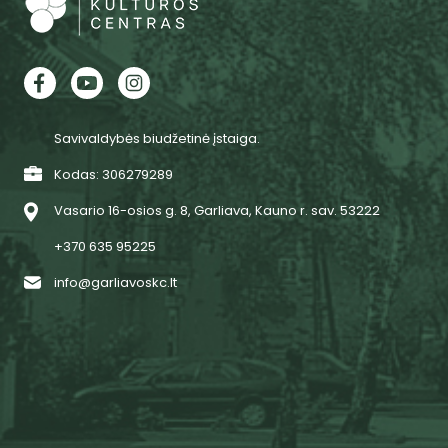
Savivaldybės biudžetinė įstaiga.
Kodas: 306279289
Vasario 16-osios g. 8, Garliava, Kauno r. sav. 53222
+370 635 95225
info@garliavoskc.lt