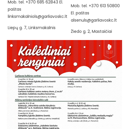
Mob. tel. +370 685 62843 El.
Mob. tel. +370 613 50800
paštas
El. paštas
linksmakalniols@garliavoskc.lt
alsenuls@garliavoskc.lt
Liepų g. 7, Linksmakalnis
Žiedo g. 2, Mastaičiai