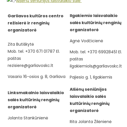
Alšėnų seniūnijos laisvalaikio salė
Ilgakiemio laisvalaikio
Garliavos kultūros centro
salės kultūrinių renginių
režisierė ir renginių
organizatorė
organizatorė
Agnė Vodčicienė
Zita Butiškytė
Mob. tel. +370 671 01787 El.
Mob. tel. +370 69928451 El.
paštas
paštas
rezisiere@garliavoskc.lt
ilgakiemiols@garliavoskc.lt
Vasario 16-osios g. 8, Garliava
Pajiesio g. 1, Ilgakiemis
Alšėnų seniūnijos
Linksmakalnio laisvalaikio
laisvalaikio salės
salės kultūrinių renginių
kultūrinių renginių
organizatorė
organizatorė
Jolanta Stankūnienė
Rita Jolanta Žilėnienė