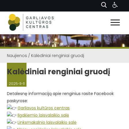
Naujienos
/
Kalėdiniai renginiai gruodį
Kalėdiniai renginiai gruodį
2025-11-11
Detalesnę informaciją apie renginius rasite Facebook
paskyrose:
Garliavos kultūros centras
Ilgakiemio laisvalaikio sal
ė
Linksmakalnio laisvalaikio salė