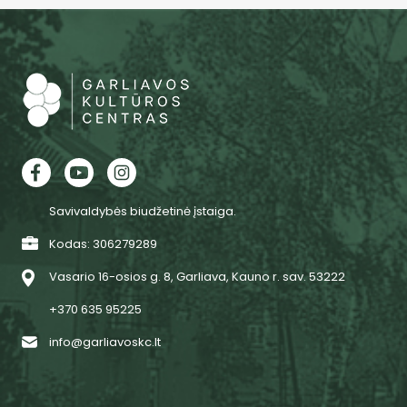
Savivaldybės biudžetinė įstaiga.
Kodas: 306279289
Vasario 16-osios g. 8, Garliava, Kauno r. sav. 53222
+370 635 95225
info@garliavoskc.lt