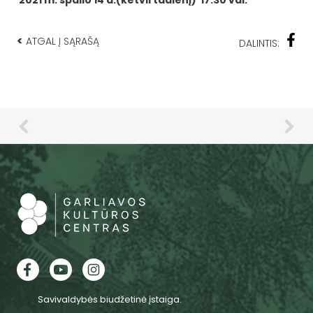
2021 m. spalio 14 d.(ketvirtadienį) 17.30 val.
<
ATGAL Į SĄRAŠĄ
DALINTIS:
Savivaldybės biudžetinė įstaiga.