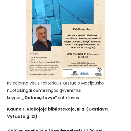
Kviečiame visus į aktoriaus Kęstučio Macijausko
nuotaikingai dėmesingos gyvenimui
knygos
,,Debesų žuvys”
sutiktuves
Kauno r. Viešojoje bibliotekoje, III a. (Garliava,
Vytauto g. 21)