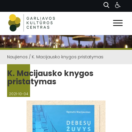
Naujienos
/
K. Macijausko knygos pristatymas
K. Macijausko knygos
pristatymas
2021-10-04