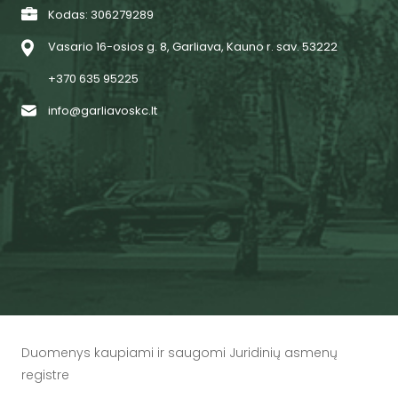
Kodas: 306279289
Vasario 16-osios g. 8, Garliava, Kauno r. sav. 53222
+370 635 95225
info@garliavoskc.lt
Duomenys kaupiami ir saugomi Juridinių asmenų
registre