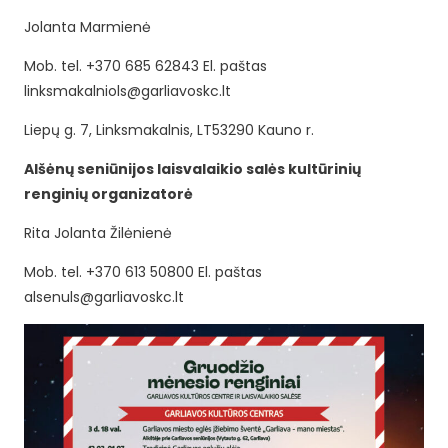
Jolanta Marmienė
Mob. tel. +370 685 62843 El. paštas
linksmakalniols@garliavoskc.lt
Liepų g. 7, Linksmakalnis, LT53290 Kauno r.
Alšėnų seniūnijos laisvalaikio salės kultūrinių
renginių organizatorė
Rita Jolanta Žilėnienė
Mob. tel. +370 613 50800 El. paštas
alsenuls@garliavoskc.lt