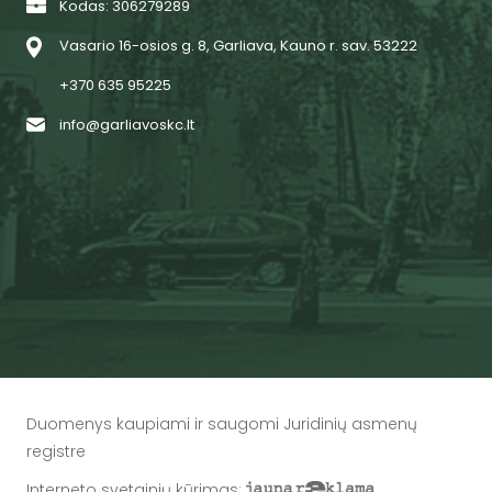
Kodas: 306279289
Vasario 16-osios g. 8, Garliava, Kauno r. sav. 53222
+370 635 95225
info@garliavoskc.lt
Duomenys kaupiami ir saugomi Juridinių asmenų
registre
Interneto svetainių kūrimas
: