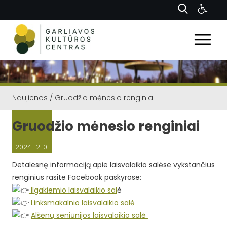
Naujienos
/
Gruodžio mėnesio renginiai
Gruodžio mėnesio renginiai
2024-12-01
Detalesnę informaciją apie laisvalaikio salėse vykstančius
renginius rasite Facebook paskyrose:
Ilgakiemio laisvalaikio sal
ė
Linksmakalnio laisvalaikio salė
Alšėnų seniūnijos laisvalaikio salė