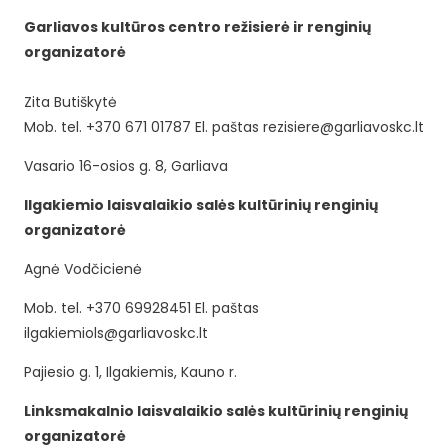
Garliavos kultūros centro režisierė ir renginių
organizatorė
Zita Butiškytė
Mob. tel. +370 671 01787 El. paštas rezisiere@garliavoskc.lt
Vasario 16-osios g. 8, Garliava
Ilgakiemio laisvalaikio salės kultūrinių renginių
organizatorė
Agnė Vodčicienė
Mob. tel. +370 69928451 El. paštas
ilgakiemiols@garliavoskc.lt
Pajiesio g. 1, Ilgakiemis, Kauno r.
Linksmakalnio laisvalaikio salės kultūrinių renginių
organizatorė