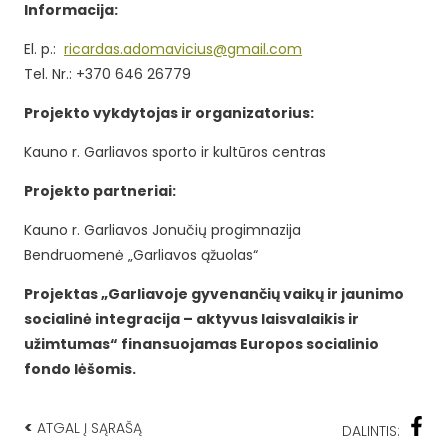
Informacija:
El. p.:
ricardas.adomavicius@gmail.com
Tel. Nr.: +370 646 26779
Projekto vykdytojas ir organizatorius:
Kauno r. Garliavos sporto ir kultūros centras
Projekto partneriai:
Kauno r. Garliavos Jonučių progimnazija
Bendruomenė „Garliavos ąžuolas“
Projektas „Garliavoje gyvenančių vaikų ir jaunimo
socialinė integracija – aktyvus laisvalaikis ir
užimtumas“ finansuojamas Europos socialinio
fondo lėšomis.
<
ATGAL Į SĄRAŠĄ
DALINTIS: