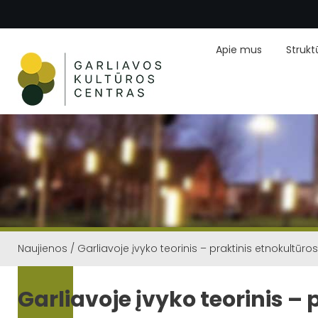
Apie mus
Strukt
Naujienos
/
Garliavoje įvyko teorinis – praktinis etnokultūr
Garliavoje įvyko teorinis –