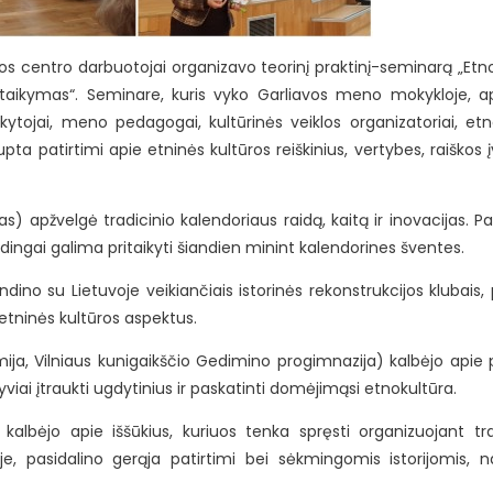
ūros centro darbuotojai organizavo teorinį praktinį-seminarą „Etn
ritaikymas“. Seminare, kuris vyko Garliavos meno mokykloje, a
kytojai, meno pedagogai, kultūrinės veiklos organizatoriai, etn
ta patirtimi apie etninės kultūros reiškinius, vertybes, raiškos į
s) apžvelgė tradicinio kalendoriaus raidą, kaitą ir inovacijas. Pa
adingai galima pritaikyti šiandien minint kalendorines šventes.
ino su Lietuvoje veikiančiais istorinės rekonstrukcijos klubais, 
 etninės kultūros aspektus.
ja, Vilniaus kunigaikščio Gedimino progimnazija) kalbėjo apie 
iai įtraukti ugdytinius ir paskatinti domėjimąsi etnokultūra.
kalbėjo apie iššūkius, kuriuos tenka spręsti organizuojant tr
je, pasidalino gerąja patirtimi bei sėkmingomis istorijomis, 