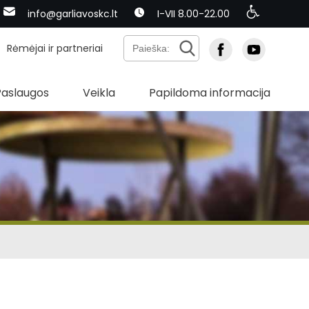
info@garliavoskc.lt
I-VII 8.00-22.00
Rėmėjai ir partneriai
Paslaugos
Veikla
Papildoma informacija