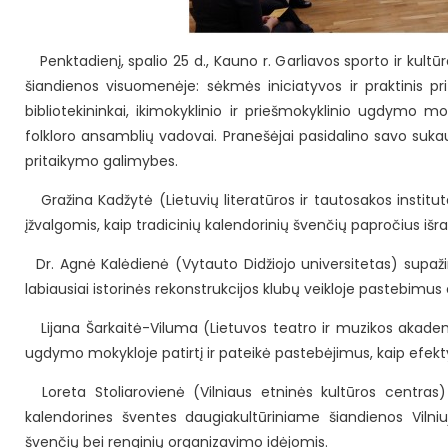
Penktadienį, spalio 25 d., Kauno r. Garliavos sporto ir kult
šiandienos visuomenėje: sėkmės iniciatyvos ir praktinis p
bibliotekininkai, ikimokyklinio ir priešmokyklinio ugdymo mo
folkloro ansamblių vadovai. Pranešėjai pasidalino savo sukaup
pritaikymo galimybes.
Gražina Kadžytė (Lietuvių literatūros ir tautosakos instituta
įžvalgomis, kaip tradicinių kalendorinių švenčių papročius išr
Dr. Agnė Kalėdienė (Vytauto Didžiojo universitetas) supažind
labiausiai istorinės rekonstrukcijos klubų veikloje pastebimus
Lijana Šarkaitė-Viluma (Lietuvos teatro ir muzikos akademi
ugdymo mokykloje patirtį ir pateikė pastebėjimus, kaip efektyv
Loreta Stoliarovienė (Vilniaus etninės kultūros centras) 
kalendorines šventes daugiakultūriniame šiandienos Vilniu
švenčių bei renginių organizavimo idėjomis.