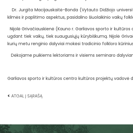
Dr. Jurgita Macijauskaitė-Bonda (Vytauto Didžiojo universite
kilmės ir paplitimo aspektus, pasidalino šiuolaikinio vaikų folk
Nijolė Grivačiauskienė (Kauno r. Garliavos sporto ir kultūros
ugdant tiek vaikų, tiek suaugusiųjų kūrybiškumą. Nijolė Gri
kurių metu renginio dalyviai mokėsi tradicinio folkloro kūrini
Dėkojame puikiems lektoriams ir visiems seminaro dalyvia
Garliavos sporto ir kultūros centro kultūros projektų vadovė 
<
ATGAL Į SĄRAŠĄ