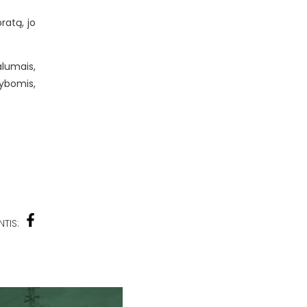
ratą, jo
alumais,
tybomis,
NTIS: