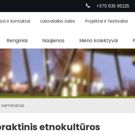
+370 635 95225
ūra ir kontaktai
Laisvalaikio salės
Projektai ir festivaliai
Renginiai
Naujienos
Meno kolektyvai
os seminaras
 praktinis etnokultūros