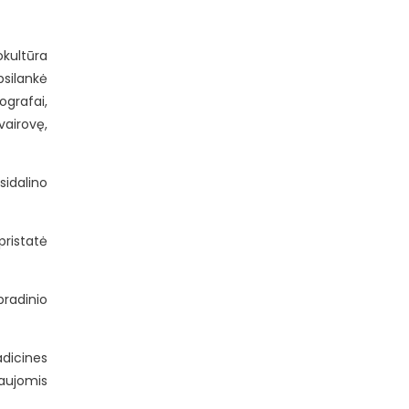
okultūra
psilankė
ografai,
vairovę,
sidalino
pristatė
pradinio
adicines
naujomis