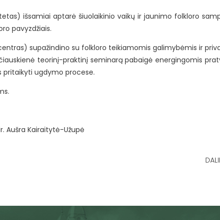
tas) išsamiai aptarė šiuolaikinio vaikų ir jaunimo folkloro samp
loro pavyzdžiais.
 centras) supažindino su folkloro teikiamomis galimybėmis ir priv
vačiauskienė teorinį-praktinį seminarą pabaigė energingomis pra
us pritaikyti ugdymo procese.
ms.
dr. Aušra Kairaitytė-Užupė
DALI