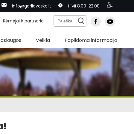
info@garliavoskc.lt
I-VII 8.00-22.00
Rėmėjai ir partneriai
Paslaugos
Veikla
Papildoma informacija
a!