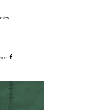
 erdvę
NTIS: