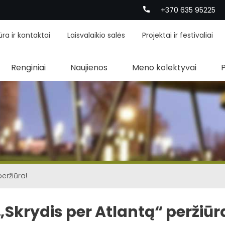
+370 635 95225
ūra ir kontaktai
Laisvalaikio salės
Projektai ir festivaliai
Renginiai
Naujienos
Meno kolektyvai
peržiūra!
 „Skrydis per Atlantą“ peržiūr