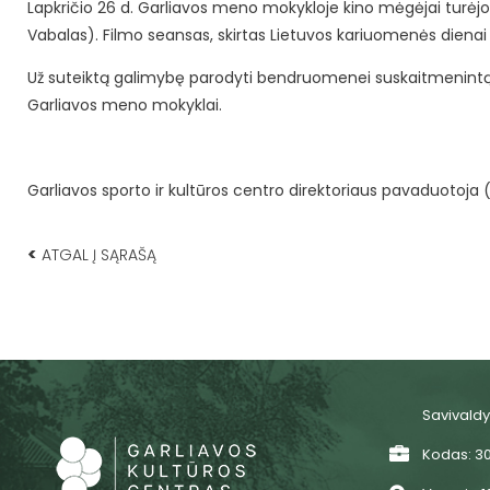
Lapkričio 26 d. Garliavos meno mokykloje kino mėgėjai turėjo p
Vabalas). Filmo seansas, skirtas Lietuvos kariuomenės dienai 
Už suteiktą galimybę parodyti bendruomenei suskaitmenintą i
Garliavos meno mokyklai.
Garliavos sporto ir kultūros centro direktoriaus pavaduotoja 
<
ATGAL Į SĄRAŠĄ
Savivaldy
Kodas: 3