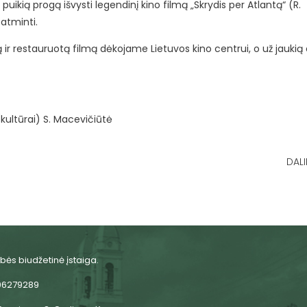
uikią progą išvysti legendinį kino filmą „Skrydis per Atlantą“ (R.
atminti.
r restauruotą filmą dėkojame Lietuvos kino centrui, o už jaukią
(kultūrai) S. Macevičiūtė
DALI
bės biudžetinė įstaiga.
06279289