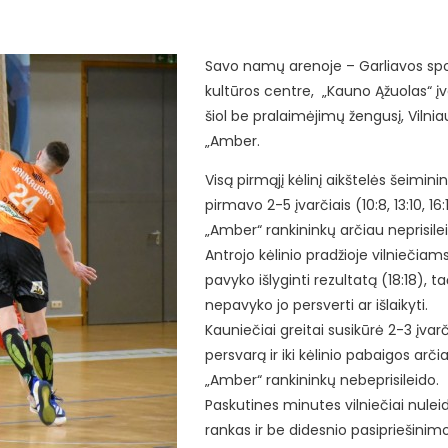
Savo namų arenoje – Garliavos spo
kultūros centre, „Kauno Ąžuolas“ įve
šiol be pralaimėjimų žengusį, Vilnia
„Amber.
Visą pirmąjį kėlinį aikštelės šeiminin
pirmavo 2-5 įvarčiais (10:8, 13:10, 16:1
„Amber“ rankininkų arčiau neprisile
Antrojo kėlinio pradžioje vilniečiam
pavyko išlyginti rezultatą (18:18), t
nepavyko jo persverti ar išlaikyti.
Kauniečiai greitai susikūrė 2-3 įvar
persvarą ir iki kėlinio pabaigos arči
„Amber“ rankininkų nebeprisileido.
Paskutines minutes vilniečiai nulei
rankas ir be didesnio pasipriešinim