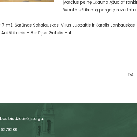
įvarčius pelnę „Kauno Ąžuolo“ ranki
šventė užtikrintą pergalę rezultatu
7 m), Šarūnas Sakalauskas, Vilius Juozaitis ir Karolis Jankauskas 
kštikalnis – 8 ir Pijus Gatelis – 4.
DALI
bės biudžetinė įstaiga.
06279289