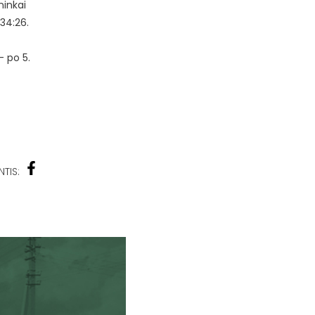
ninkai
 34:26.
– po 5.
NTIS: