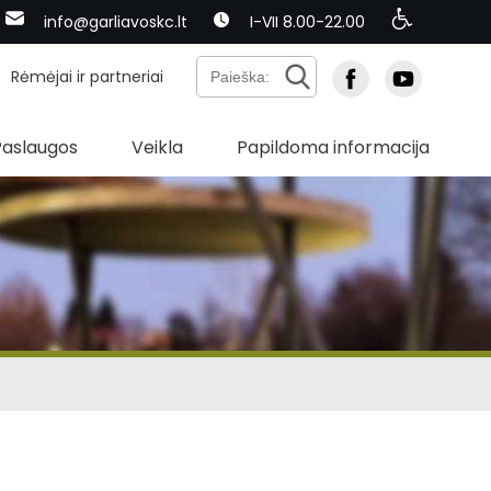
info@garliavoskc.lt
I-VII 8.00-22.00
Rėmėjai ir partneriai
Paslaugos
Veikla
Papildoma informacija