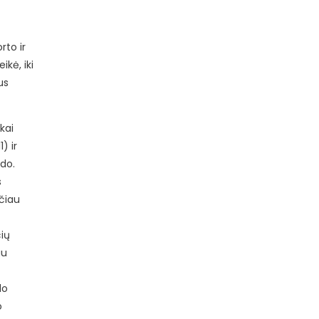
rto ir
ikė, iki
us
kai
1) ir
ido.
s
ačiau
čių
au
do
o