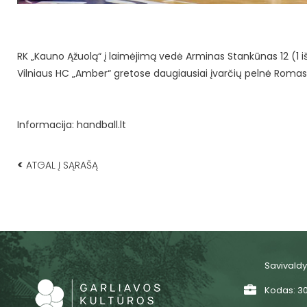
RK „Kauno Ąžuolą“ į laimėjimą vedė Arminas Stankūnas 12 (1 iš 
Vilniaus HC „Amber“ gretose daugiausiai įvarčių pelnė Romas Au
Informacija: handball.lt
<
ATGAL Į SĄRAŠĄ
Savivaldy
Kodas: 3