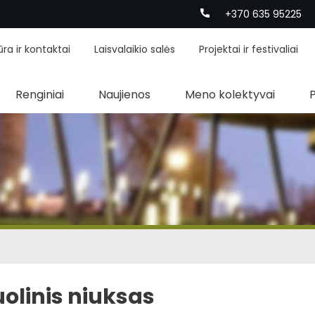
+370 635 95225
ūra ir kontaktai
Laisvalaikio salės
Projektai ir festivaliai
Renginiai
Naujienos
Meno kolektyvai
uolinis niuksas