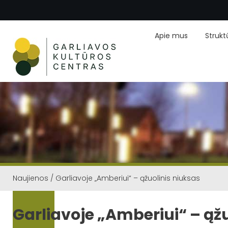
Apie mus
Strukt
Naujienos
/
Garliavoje „Amberiui“ – ąžuolinis niuksas
Garliavoje „Amberiui“ – ąž