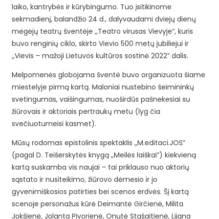
laiko, kantrybės ir kūrybingumo. Tuo įsitikinome
sekmadienį, balandžio 24 d., dalyvaudami dviejų dienų
mėgėjų teatrų šventėje ,,Teatro virusas Vievyje”, kuris
buvo renginių ciklo, skirto Vievio 500 metų jubiliejui ir
,,Vievis – mažoji Lietuvos kultūros sostinė 2022” dalis.
Melpomenės globojama šventė buvo organizuota šiame
miestelyje pirmą kartą. Maloniai nustebino šeimininkų
svetingumas, vaišingumas, nuoširdūs pašnekesiai su
žiūrovais ir aktoriais pertraukų metu (lyg čia
svečiuotumeisi kasmet).
Mūsų rodomas epistolinis spektaklis ,,M.editaci.JOS”
(pagal D. Teišerskytės knygą ,,Meilės laiškai”) kiekvieną
kartą suskamba vis naujai – tai priklauso nuo aktorių
sąstato ir nusiteikimo, žiūrovo dėmesio ir jo
gyvenimiškosios patirties bei scenos erdvės. Šį kartą
scenoje personažus kūrė Deimantė Girčienė, Milita
Jokšienė, Jolanta Pivorienė, Onutė Stašaitienė, Lijana