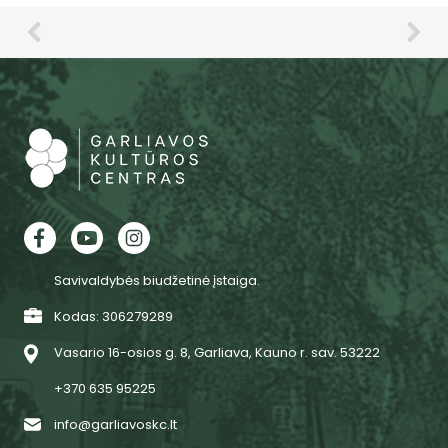
Savivaldybės biudžetinė įstaiga.
Kodas: 306279289
Vasario 16-osios g. 8, Garliava, Kauno r. sav. 53222
+370 635 95225
info@garliavoskc.lt