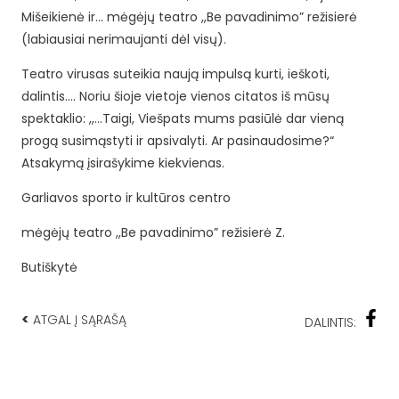
Mišeikienė ir… mėgėjų teatro ,,Be pavadinimo” režisierė
(labiausiai nerimaujanti dėl visų).
Teatro virusas suteikia naują impulsą kurti, ieškoti,
dalintis…. Noriu šioje vietoje vienos citatos iš mūsų
spektaklio: ,,…Taigi, Viešpats mums pasiūlė dar vieną
progą susimąstyti ir apsivalyti. Ar pasinaudosime?“
Atsakymą įsirašykime kiekvienas.
Garliavos sporto ir kultūros centro
mėgėjų teatro ,,Be pavadinimo” režisierė Z.
Butiškytė
<
ATGAL Į SĄRAŠĄ
DALINTIS: