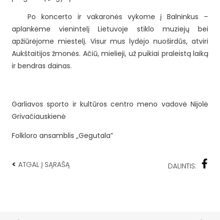
Po koncerto ir vakaronės vykome į Balninkus –
aplankėme vienintelį Lietuvoje stiklo muziejų bei
apžiūrėjome miestelį. Visur mus lydėjo nuoširdūs, atviri
Aukštaitijos žmonės. Ačiū, mielieji, už puikiai praleistą laiką
ir bendras dainas.
Garliavos sporto ir kultūros centro meno vadovė Nijolė
Grivačiauskienė
Folkloro ansamblis „Gegutala”
<
ATGAL Į SĄRAŠĄ
DALINTIS: