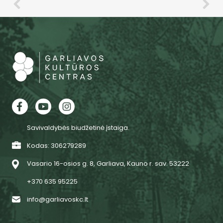
Savivaldybės biudžetinė įstaiga.
Kodas: 306279289
Vasario 16-osios g. 8, Garliava, Kauno r. sav. 53222
+370 635 95225
info@garliavoskc.lt