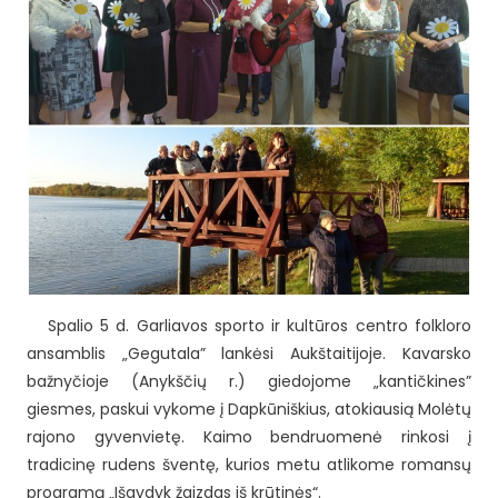
Spalio 5 d. Garliavos sporto ir kultūros centro folkloro
ansamblis „Gegutala” lankėsi Aukštaitijoje. Kavarsko
bažnyčioje (Anykščių r.) giedojome „kantičkines”
giesmes, paskui vykome į Dapkūniškius, atokiausią Molėtų
rajono gyvenvietę. Kaimo bendruomenė rinkosi į
tradicinę rudens šventę, kurios metu atlikome romansų
programą „Išgydyk žaizdas iš krūtinės“.