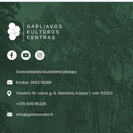
Savivaldybės biudžetinė įstaiga.
Kodas: 306279289
Vasario 16-osios g. 8, Garliava, Kauno r. sav. 53222
+370 635 95225
info@garliavoskc.lt