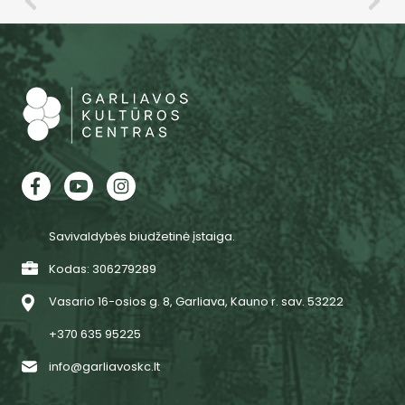
Savivaldybės biudžetinė įstaiga.
Kodas: 306279289
Vasario 16-osios g. 8, Garliava, Kauno r. sav. 53222
+370 635 95225
info@garliavoskc.lt