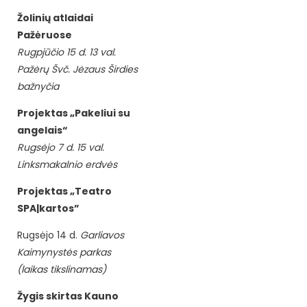
Žolinių atlaidai
Pažėruose
Rugpjūčio 15 d. 13 val.
Pažėrų Švč. Jėzaus Širdies
bažnyčia
Projektas „Pakeliui su
angelais“
Rugsėjo 7 d. 15 val.
Linksmakalnio erdvės
Projektas „Teatro
SPA|kartos”
Rugsėjo 14 d.
Garliavos
Kaimynystės parkas
(laikas tikslinamas)
Žygis skirtas Kauno