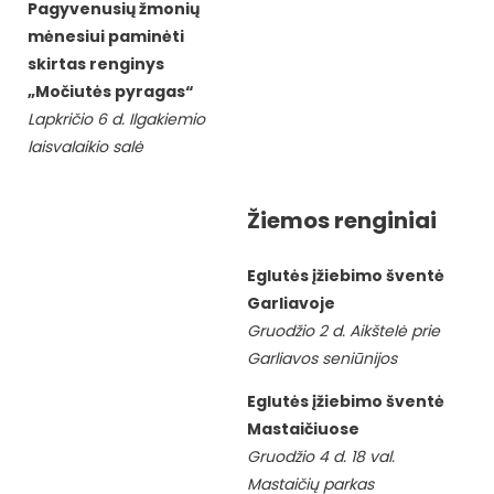
Pagyvenusių žmonių
mėnesiui paminėti
skirtas renginys
„Močiutės pyragas“
Lapkričio 6 d. Ilgakiemio
laisvalaikio salė
Žiemos renginiai
Eglutės įžiebimo šventė
Garliavoje
Gruodžio 2 d. Aikštelė prie
Garliavos seniūnijos
Eglutės įžiebimo šventė
Mastaičiuose
Gruodžio 4 d. 18 val.
Mastaičių parkas