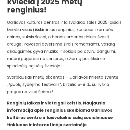
kviečia į 2025 metų
renginius!
Garliavos kultūros centras ir laisvalaikio salės 2025-aisiais
kviečia visus į išskirtinius renginius, kuriuose skambės
dainos, suksis šokiai, o bendruomenės rinksis švęsti
drauge! Pavasarį atversime širdis romansams, vasarą
džiaugsimės gyva muzika ir šokiais po atviru dangumi,
rudenį pagerbsime senjorus, o žiemą pasitiksime
spindinčių eglučių šviesoje!
Svarbiausias metų akcentas – Garliavos miesto šventė
„Ąžuolų žydėjimo festivalis“, birželio 5–8 d., su ryškia
programa visai šeimai!
Renginių laikas ir vieta gali keistis. Naujausia
informacija apie renginius skelbiama Garliavos
kultūros centro ir laisvalaikio salių socialiniuose
tinkluose ir internetinėje svetainėje