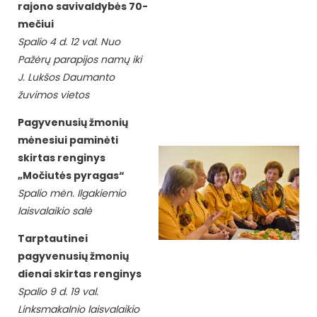
rajono savivaldybės 70-
mečiui
Spalio 4 d. 12 val. Nuo
Pažėrų parapijos namų iki
J. Lukšos Daumanto
žuvimos vietos
Pagyvenusių žmonių
mėnesiui paminėti
skirtas renginys
„Močiutės pyragas“
Spalio mėn. Ilgakiemio
laisvalaikio salė
Tarptautinei
pagyvenusių žmonių
dienai skirtas renginys
Spalio 9 d. 19 val.
Linksmakalnio laisvalaikio