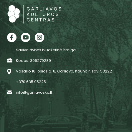
Savivaldybės biudžetinė įstaiga.
Kodas: 306279289
Vasario 16-osios g. 8, Garliava, Kauno r. sav. 53222
+370 635 95225
info@garliavoskc.lt