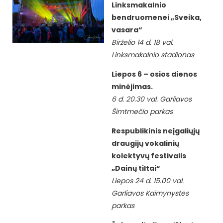
Linksmakalnio
bendruomenei „Sveika,
vasara“
Birželio 14 d. 18 val.
Linksmakalnio stadionas
Liepos 6 – osios dienos
minėjimas.
6 d. 20.30 val. Garliavos
Šimtmečio parkas
Respublikinis neįgaliųjų
draugijų vokalinių
kolektyvų festivalis
„Dainų tiltai“
Liepos 24 d. 15.00 val.
Garliavos Kaimynystės
parkas