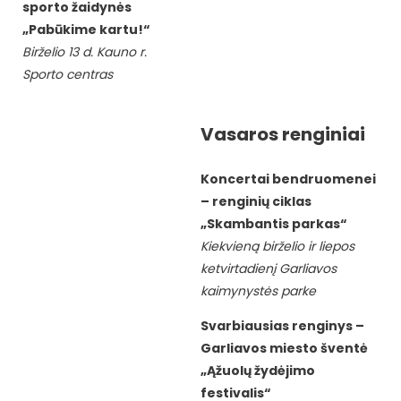
sporto žaidynės
„Pabūkime kartu!“
Birželio 13 d. Kauno r.
Sporto centras
Vasaros renginiai
Koncertai bendruomenei
– renginių ciklas
„Skambantis parkas“
Kiekvieną birželio ir liepos
ketvirtadienį Garliavos
kaimynystės parke
Svarbiausias renginys –
Garliavos miesto šventė
„Ąžuolų žydėjimo
festivalis“