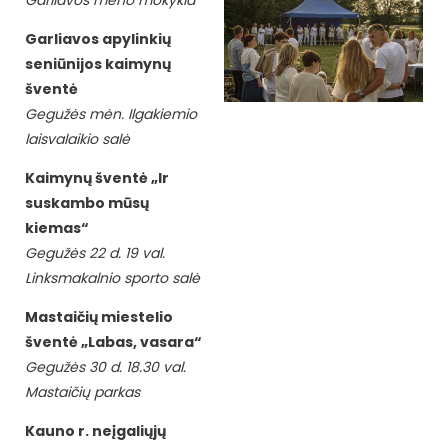
Garliavos meno mokykla
Garliavos apylinkių
seniūnijos kaimynų
šventė
Gegužės mėn. Ilgakiemio
laisvalaikio salė
Kaimynų šventė „Ir
suskambo mūsų
kiemas“
Gegužės 22 d. 19 val.
Linksmakalnio sporto salė
Mastaičių miestelio
šventė „Labas, vasara“
Gegužės 30 d. 18.30 val.
Mastaičių parkas
Kauno r. neįgaliųjų