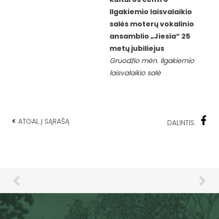
Ilgakiemio laisvalaikio
salės moterų vokalinio
ansamblio „Jiesia“ 25
metų jubiliejus
Gruodžio mėn. Ilgakiemio
laisvalaikio salė
<
ATGAL Į SĄRAŠĄ
DALINTIS: