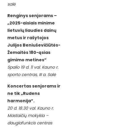
salė
Renginys senjorams –
„2025-aisiais minime
lietuvių liaudies dainų
metus ir rašytojos
Julijos Beniuševičiūtės-
Žemaitės 180-ąsias
gimimo metines“
Spalio 19 d. 11 val. Kauno r.
sporto centras, III a. Salė
Koncertas senjorams ir
ne tik „Rudens
harmonija“.
20 d. 18.30 val. Kauno r.
Mastaičių mokykla –
daugiafunkcis centras