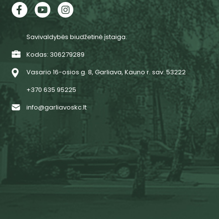
Savivaldybės biudžetinė įstaiga.
Kodas: 306279289
Vasario 16-osios g. 8, Garliava, Kauno r. sav. 53222
+370 635 95225
info@garliavoskc.lt