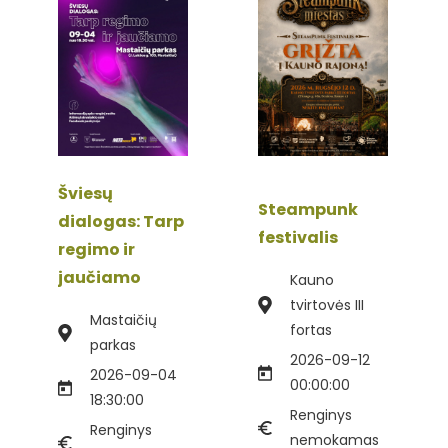
Šviesų
Steampunk
dialogas: Tarp
festivalis
regimo ir
jaučiamo
Kauno
tvirtovės III
Mastaičių
fortas
parkas
2026-09-12
2026-09-04
00:00:00
18:30:00
Renginys
Renginys
nemokamas