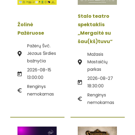
Stalo teatro
Žolinė
spektaklis
Pažėruose
„Mergaitė su
šau(kš)tuvu“
Pažėrų Švč.
Jėzaus Širdies
Mažasis
bažnyčia
Mastaičių
parkas
2026-08-15
13:00:00
2026-08-27
18:30:00
Renginys
nemokamas
Renginys
nemokamas